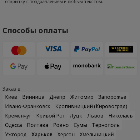
открытку с поздравлением и любым текстом.
Способы оплаты
Заказ в:
Киев
Винница
Днепр
Житомир
Запорожье
Ивано-Франковск
Кропивницкий (Кировоград)
Кременчуг
Кривой Рог
Луцк
Львов
Николаев
Одесса
Полтава
Ровно
Сумы
Тернополь
Ужгород
Харьков
Херсон
Хмельницкий