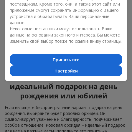
или розами.
поставщикам. Кроме того, они, а также этот сайт или
приложение смогут сохранять информацию с Вашего
Букет розовых орхидей – уже сам по себе изысканный
устройства и обрабатывать Ваши персональные
эксклюзив. Тем не менее, благодаря утончённой форме
данные.
цветка, букет может дополняться практически всеми
Некоторые поставщики могут использовать Ваши
цветущими растениями, включая
белые
и
оливковые
орхидеи.
данные на основании законного интереса. Вы можете
изменить свой выбор позже по ссылке внизу страницы.
Не забывайте про оформление. Букет розовых орхидей в
стильной корзине или шляпной коробке выглядит особенно
привлекательно, а завернутый в светлый крафт –
Принять все
добавляет моменту вручения лёгкости и воздушности.
Настройки
Розовые орхидеи как
идеальный подарок на день
рождения или юбилей
Если вы ищете беспроигрышный вариант подарка на день
рождения, выбирайте букет розовых орхидей. Он
символизирует уважение и благодарность, подчёркивает
особое отношение. Розовая орхидея – идеальный подарок
для неё на важные даты. Дополните его приятным