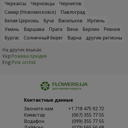
Черкассы
Черновцы
Чернигов
Самар (Новомосковск)
Павлоград
Белая Церковь
Буча
Васильков
Ирпень
Умань
Варшава
Прага
Вена
Берлин
Ревное
Бургас
Солнечный берег
Варна
другие регионы
На других языках:
Укр:
Рожева орхідея
Eng:
Pink orchid
Контактные данные
Звоните нам
+1 718 475 92 72
Киевстар
(067) 355 77 55
Водафон
(099) 355 77 55
Лайфсел
(073) 565 56 68