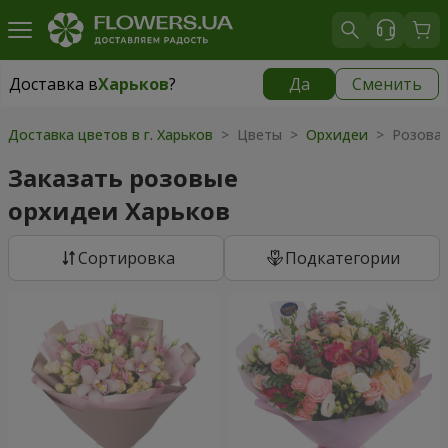
Доставка в
Харьков
?
Да
Сменить
Доставка в
Харьков
|
бесплатно
Доставка цветов в г. Харьков
> Цветы >
Орхидеи
> Розовая
Заказать розовые
орхидеи Харьков
Cортировка
Подкатегории