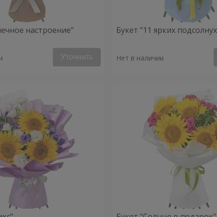
нечное настроение"
Букет "11 ярких подсолну
Уточнить
и
Нет в наличии
икс"
Букет "Солнце в подарок"