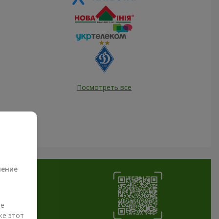
Посмотреть все
а
ление
ые
же этот