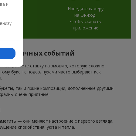
ва и
Наведите камеру
на QR-код,
и
чтобы скачать
 внизу
приложение
 праздничных событий
ми, вы делаете ставку на эмоцию, которую сложно
этому букет с подсолнухами часто выбирают как
.
кеты, так и яркие композиции, дополненные другими
краины очень приятные.
и
метить — они меняют настроение с первого взгляда.
ущение спокойствия, уюта и тепла.