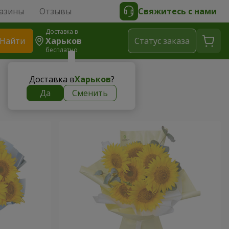
азины
Отзывы
Свяжитесь с нами
Доставка в
Найти
Харьков
Cтатус заказа
бесплатно
Доставка в
Харьков
?
Да
Сменить