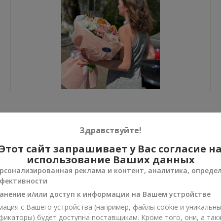
Все фото доставок
Здравствуйте!
Заказать этот товар
Этот сайт запрашивает у Вас согласие н
использование Ваших данных
рсонализированная реклама и контент, аналитика, опреде
фективности
анение и/или доступ к информации на Вашем устройстве
ии
ация с Вашего устройства (например, файлы cookie и уникальн
нусы
фикаторы) будет доступна поставщикам. Кроме того, они, а так