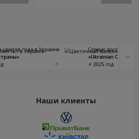
 цветов года в Украине
Сервис доставки цв
страны»
«Ukrainian Choice»
од
2025 год
Наши клиенты