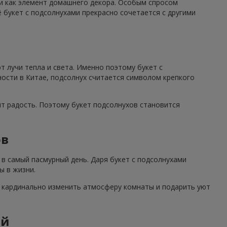
 и как элемент домашнего декора. Особым спросом
 букет с подсолнухами прекрасно сочетается с другими
 лучи тепла и света. Именно поэтому букет с
ности в Китае, подсолнух считается символом крепкого
ят радость. Поэтому букет подсолнухов становится
ов
в самый пасмурный день. Даря букет с подсолнухами
ы в жизни.
н кардинально изменить атмосферу комнаты и подарить уют
ий