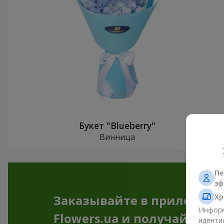
Букет "Blueberry"
Винница
Пе
эф
Хр
Заказывайте в приложен
Информ
Flowers.ua и получайте бо
иденти