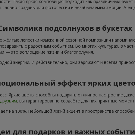
ость. Такая яркая композиция подходит как праздничный букет
я словно созданы для фотосессий и незабываемых эмоций. А ещё
Символика подсолнухов в букетах
е жёлтые лепестки изысканной сезонной композиции напоминают
поздравить с радостным событием. Во многих культурах, в част
ами — это воплощение жизни и благополучия.
дной энергии. И действительно, они заряжают и всегда принос
оциональный эффект ярких цвет
сс. Яркие цветы способны подарить отличное настроение даже 
друзьям
, вы гарантированно создаёте для них приятные момент
ает на 100%. Небольшой яркий акцент в пространстве способе
еи для подарков и важных событ