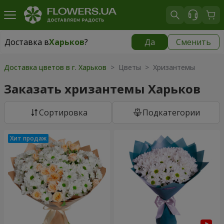
Доставка в
Харьков
?
Да
Сменить
Доставка в
Харьков
|
бесплатно
Доставка цветов в г. Харьков
> Цветы > Хризантемы
Заказать хризантемы Харьков
Cортировка
Подкатегории