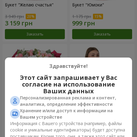
Букет "Желаю счастья"
Букет "Юмоки"
3 949 грн
1 175 грн
Заказать
Заказать
Здравствуйте!
Этот сайт запрашивает у Вас
согласие на использование
Ваших данных
Персонализированная реклама и контент,
аналитика, определение эффективности
Хранение и/или доступ к информации на
Букет "Очарование
Композиция "Белоснежная
нежности"
гармония"
Вашем устройстве
3 249 грн
2 799 грн
Информация с Вашего устройства (например, файлы
cookie и уникальные идентификаторы) будет доступна
поставщикам. Кроме того, они, а также этот сайт или