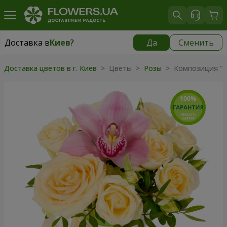
Доставка в
Киев
?
Да
Сменить
Доставка в
Киев
|
бесплатно
Доставка цветов в г. Киев
> Цветы >
Розы
> Композиция "П