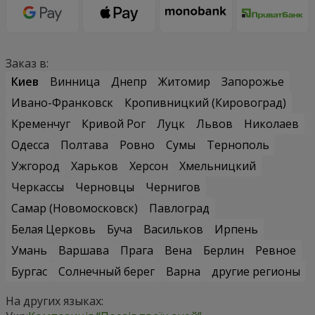
Заказ в:
Киев
Винница
Днепр
Житомир
Запорожье
Ивано-Франковск
Кропивницкий (Кировоград)
Кременчуг
Кривой Рог
Луцк
Львов
Николаев
Одесса
Полтава
Ровно
Сумы
Тернополь
Ужгород
Харьков
Херсон
Хмельницкий
Черкассы
Черновцы
Чернигов
Самар (Новомосковск)
Павлоград
Белая Церковь
Буча
Васильков
Ирпень
Умань
Варшава
Прага
Вена
Берлин
Ревное
Бургас
Солнечный берег
Варна
другие регионы
На других языках: