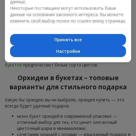
данные.
дарят
любимым женщинам
,
маме
,
девушке
,
жене
, сестре,
подруге,
коллеге
или
бизнес-партнеру
. Сегодня можно
Некоторые поставщики могут использовать Ваши
орхидеи купить недорого, а значит, шанс сделать желанный
данные на основании законного интереса. Вы можете
подарок становится еще больше.
изменить свой выбор позже по ссылке внизу страницы.
Букет из орхидей — идеальная цветочная композиция для
особого события: юбилеев,
свиданий
,
дней рождения
и
Принять все
даже
бизнес-поздравлений
.
Настройки
Для романтики выбирают нежную экзотику — букет из
орхидей в розовых и фиолетовых тонах. Для
свадебных
букетов
предпочитают белые сорта цветов.
Орхидеи в букетах – топовые
варианты для стильного подарка
Какую бы орхидею вы ни выбрали, орхидея купить — это
всегда будет удачный подарок:
моно букет орхидей в современной упаковке —
отличный выбор для тех, кто ценит элегантный
цветочный шарм в минимализме;
сочетание орхидей с розами — изысканный подарок в