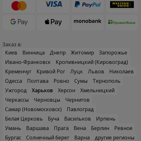
Заказ в:
Киев
Винница
Днепр
Житомир
Запорожье
Ивано-Франковск
Кропивницкий (Кировоград)
Кременчуг
Кривой Рог
Луцк
Львов
Николаев
Одесса
Полтава
Ровно
Сумы
Тернополь
Ужгород
Харьков
Херсон
Хмельницкий
Черкассы
Черновцы
Чернигов
Самар (Новомосковск)
Павлоград
Белая Церковь
Буча
Васильков
Ирпень
Умань
Варшава
Прага
Вена
Берлин
Ревное
Бургас
Солнечный берег
Варна
другие регионы