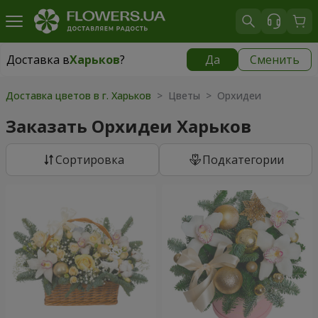
Доставка в
Харьков
?
Да
Сменить
Доставка в
Харьков
|
бесплатно
Доставка цветов в г. Харьков
> Цветы > Орхидеи
Заказать Орхидеи Харьков
Cортировка
Подкатегории