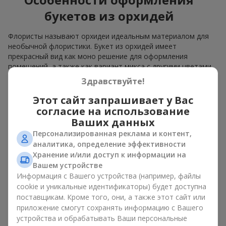
букетов из орхидей
Флористы называют орхидеи идеальным материалом для
необычной флористики. Букет из орхидей имеет
прекрасный вид как моно решение для оформления
помещений, а также как вариант микса с другими цветами,
который сохраняет свою выразительность в любом
Здравствуйте!
формате.
Этот сайт запрашивает у Вас
Благодаря своей структуре орхидея позволяет создавать
согласие на использование
композиции в классическом, минималистичном или
Ваших данных
современном стиле. Букет из орхидей эффектно смотрится
Персонализированная реклама и контент,
как в камерных, так и в масштабных работах, а её
аналитика, определение эффективности
роскошные соцветия легко становятся центральным
элементом композиции. В зависимости от оформления и
Хранение и/или доступ к информации на
сорта растений различается и цена на орхидеи. Учитывайте
Вашем устройстве
это, прежде чем заказать букет из орхидей.
Информация с Вашего устройства (например, файлы
cookie и уникальные идентификаторы) будет доступна
Кому дарят орхидеи?
поставщикам. Кроме того, они, а также этот сайт или
приложение смогут сохранять информацию с Вашего
устройства и обрабатывать Ваши персональные
Букет из орхидей универсален и может подойти любому. Их