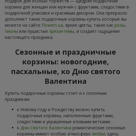
подарок для особых торжеств — щедрая подарочная
корзина для женщин или мужчин с фруктами, сладостями в
подарочной упаковке и красивым декором. Она прекрасно
дополняет такие подарочные корзины купить которые вы
можете на сайте
Flowers.ua
, яркие цветы, такие как
розы
,
пионы
или пушистые
хризантемы
, и создаёт ощущение
настоящего праздника.
Сезонные и праздничные
корзины: новогодние,
пасхальные, ко Дню святого
Валентина
Купить подарочные корзины стоит и к сезонным
праздникам:
к Новому году и Рождеству можно купить
подарочные корзины, наполненные фруктами,
сладостями и украшенные еловыми ветками;
к
Дню Святого Валентина
романтические сезонные
корзины имеют особую атмосферу
любви
; здесь