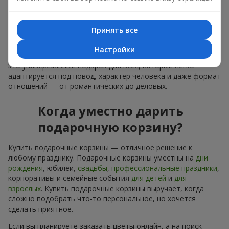
лаконичное оформление и изысканный букет, как
финальный акцент — стоит купить подарочные корзины,
чтобы всё это оказалось в ваших руках.
Принять все
Купить подарочные корзины — это не просто приобрести
Настройки
банальную вещь. Сегодня купить подарочные корзины —
это универсальный подарок для всех, который легко
адаптируется под повод, характер человека и даже формат
отношений — от романтических до деловых.
Когда уместно дарить
подарочную корзину?
Купить подарочные корзины — отличное решение к
любому празднику. Подарочные корзины уместны на
дни
рождения
, юбилеи,
свадьбы
,
профессиональные праздники
,
корпоративы и семейные события
для детей
и
для
взрослых
. Купить подарочные корзины выручает, когда
сложно подобрать что-то персональное, но хочется
сделать приятное.
Если вы планируете заказать цветы онлайн, а на поиск