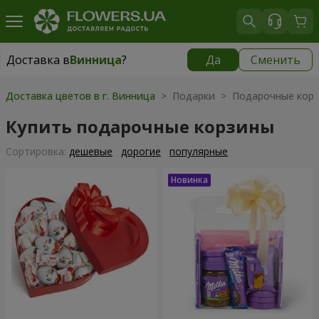
Доставка в
Винница
?
Да
Сменить
Доставка в
Винница
|
бесплатно
Доставка цветов в г. Винница
> Подарки > Подарочные кор
Купить подарочные корзины
Cортировка:
дешевые
дорогие
популярные