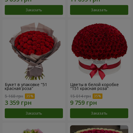
Заказать
Заказать
Букет в упаковке "51
Цветы в белой коробке
красная роза"
"151 красная роза"
5 168 грн
15 014 грн
Заказать
Заказать