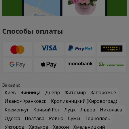
Способы оплаты
Заказ в:
Киев
Винница
Днепр
Житомир
Запорожье
Ивано-Франковск
Кропивницкий (Кировоград)
Кременчуг
Кривой Рог
Луцк
Львов
Николаев
Одесса
Полтава
Ровно
Сумы
Тернополь
Ужгород
Харьков
Херсон
Хмельницкий