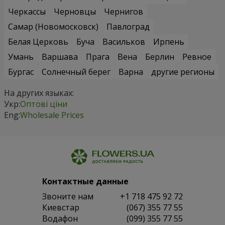
Черкассы
Черновцы
Чернигов
Самар (Новомосковск)
Павлоград
Белая Церковь
Буча
Васильков
Ирпень
Умань
Варшава
Прага
Вена
Берлин
Ревное
Бургас
Солнечный берег
Варна
другие регионы
На других языках:
Укр:
Оптові ціни
Eng:
Wholesale Prices
Контактные данные
Звоните нам
+1 718 475 92 72
Киевстар
(067) 355 77 55
Водафон
(099) 355 77 55