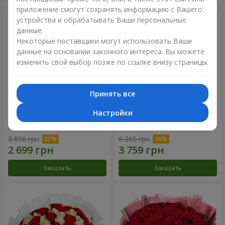
приложение смогут сохранять информацию с Вашего
устройства и обрабатывать Ваши персональные
данные.
Некоторые поставщики могут использовать Ваши
данные на основании законного интереса. Вы можете
изменить свой выбор позже по ссылке внизу страницы.
Принять все
Настройки
Букет "Нежный оттенок"
Цветы в коробке “Кадриль”
3 856 грн
6 265 грн
Заказать
Заказать