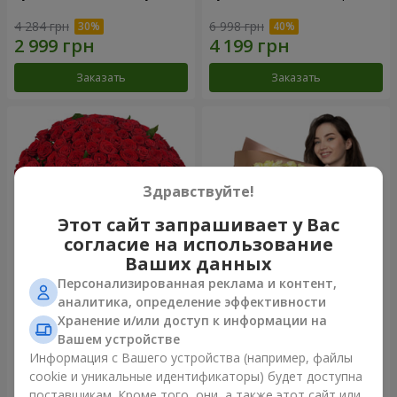
4 284 грн
6 998 грн
Заказать
Заказать
Здравствуйте!
Этот сайт запрашивает у Вас
согласие на использование
Ваших данных
Персонализированная реклама и контент,
101 красная роза
Букет "Сердце – сердцу"
аналитика, определение эффективности
Хранение и/или доступ к информации на
10 725 грн
5 332 грн
Вашем устройстве
Информация с Вашего устройства (например, файлы
cookie и уникальные идентификаторы) будет доступна
Заказать
Заказать
поставщикам. Кроме того, они, а также этот сайт или