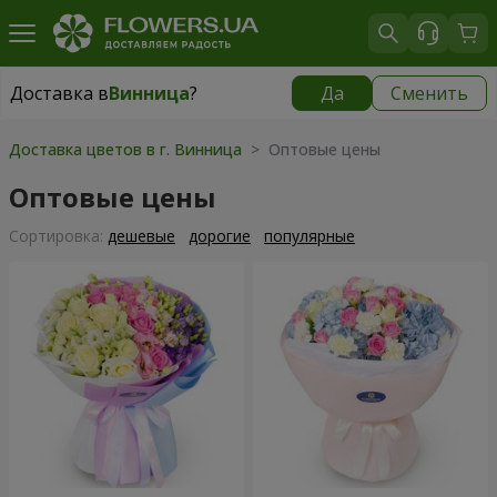
Доставка в
Винница
?
Да
Сменить
Доставка в
Винница
|
бесплатно
Доставка цветов в г. Винница
> Оптовые цены
Оптовые цены
Cортировка:
дешевые
дорогие
популярные