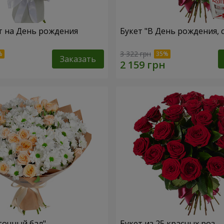
т на День рождения
Букет "В День рождения, 
3 322 грн
Заказать
точный бал"
Букет из 25 красных роз