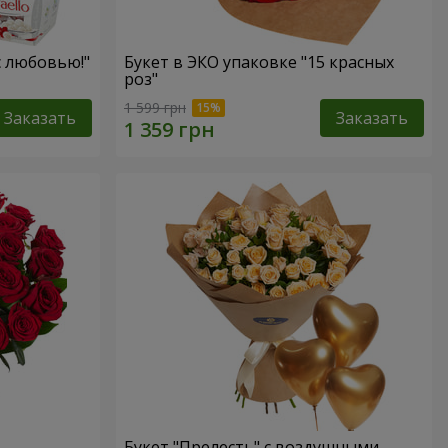
с любовью!"
Букет в ЭКО упаковке "15 красных
роз"
1 599 грн
Заказать
Заказать
Букет "Прелесть" с воздушными