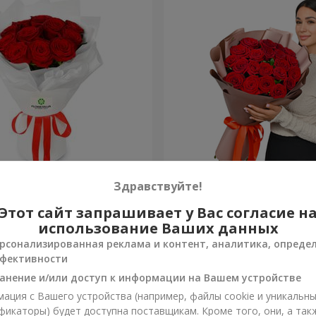
из 11 красных роз
Букет в упаковке "21 крас
Здравствуйте!
Этот сайт запрашивает у Вас согласие н
2 449 грн
Заказать
использование Ваших данных
рсонализированная реклама и контент, аналитика, опреде
фективности
анение и/или доступ к информации на Вашем устройстве
ация с Вашего устройства (например, файлы cookie и уникальн
фикаторы) будет доступна поставщикам. Кроме того, они, а так