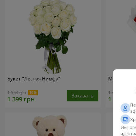
Букет "Лесная Нимфа"
Монобукет 
1 554 грн
1 449 грн
Заказать
Пе
эф
Хр
Информ
иденти