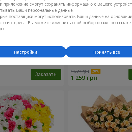
ли приложение смогут сохранять информацию с Вашего устройст
тывать Ваши персональные данные.
рые поставщики могут использовать Ваши данные на основани
ого интереса. Вы можете изменить свой выбор позже по ссылке
цы.
Настройки
Принять все
1 кремовой розы
Букет "Яркие солнышки!"
1 574 грн
Заказать