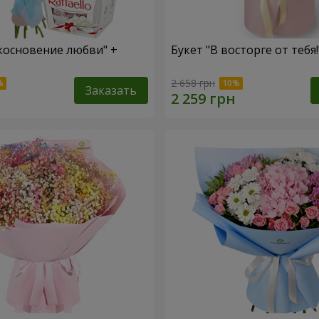
косновение любви" +
Букет "В восторге от тебя!
2 658 грн
Заказать