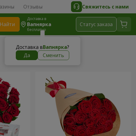
азины
Отзывы
Свяжитесь с нами
Доставка в
Найти
Вапнярка
Cтатус заказа
бесплатно
Доставка в
Вапнярка
?
Да
Сменить