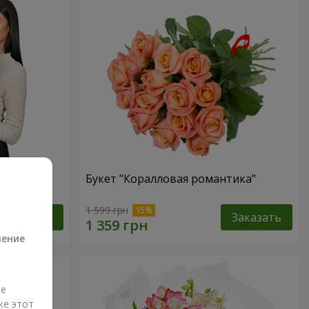
ная роза!"
Букет "Коралловая романтика"
а
1 599 грн
Заказать
Заказать
ление
ые
же этот