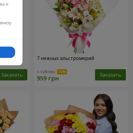
ва и
и
 внизу
7 нежных альстромерий
1 128 грн
Заказать
Заказать