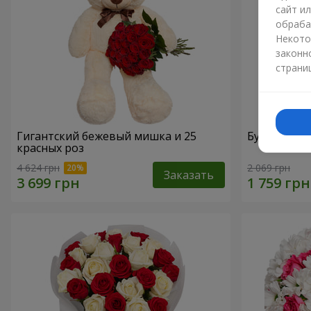
сайт и
обраба
Некото
законн
страни
Гигантский бежевый мишка и 25
Букет из 2
красных роз
4 624 грн
2 069 грн
Заказать