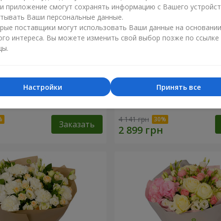
ли приложение смогут сохранять информацию с Вашего устройст
тывать Ваши персональные данные.
рые поставщики могут использовать Ваши данные на основани
ого интереса. Вы можете изменить свой выбор позже по ссылке
цы.
Настройки
Принять все
зы" с конфетами "Любимой
Композиция "Любимые гл
4 141 грн
Заказать