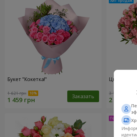
Букет "Кокетка!"
Цветы в ко
1 621 грн
3 124 грн
Заказать
Пе
эф
Хр
Информ
иденти