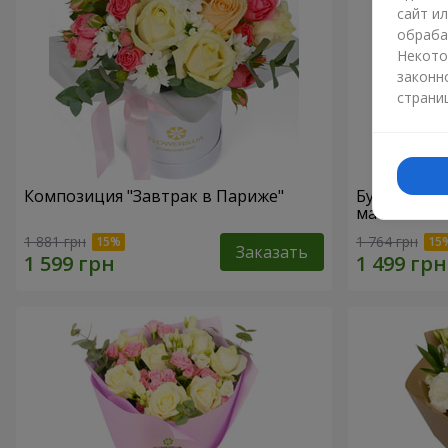
сайт и
обраба
Некото
законн
страни
Композиция "Завтрак в Париже"
Букет "Гре
маме"
1 881 грн
1 764 грн
Заказать