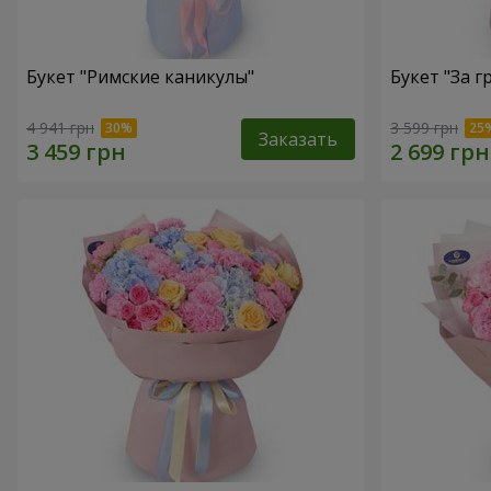
Букет "Римские каникулы"
Букет "За г
4 941 грн
3 599 грн
Заказать