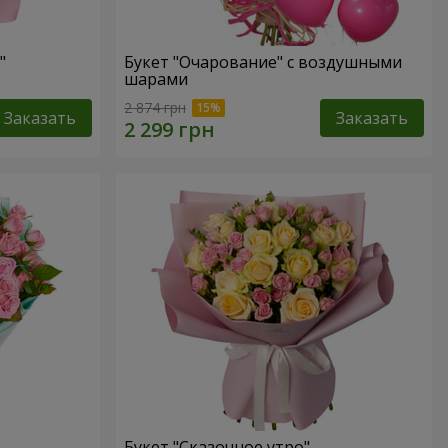
"
Букет "Очарование" с воздушными
шарами
2 874 грн
Заказать
Заказать
Букет "Сказочное утро"