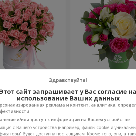
робке "Розовый оазис"
Композиция "Вспышка чув
Здравствуйте!
Этот сайт запрашивает у Вас согласие н
1 066 грн
Заказать
использование Ваших данных
рсонализированная реклама и контент, аналитика, опреде
фективности
анение и/или доступ к информации на Вашем устройстве
ация с Вашего устройства (например, файлы cookie и уникальн
фикаторы) будет доступна поставщикам. Кроме того, они, а так