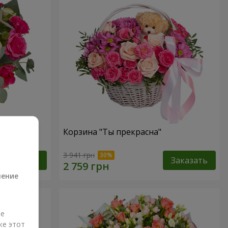
ств"
Корзина "Ты прекрасна"
а
3 941 грн
Заказать
Заказать
ление
ые
же этот