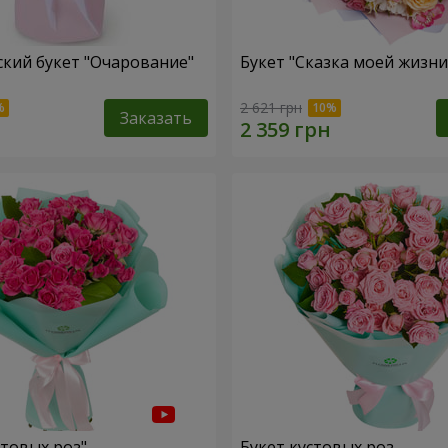
кий букет "Очарование"
Букет "Сказка моей жизни
2 621 грн
Заказать
стовых роз"
Букет кустовых роз