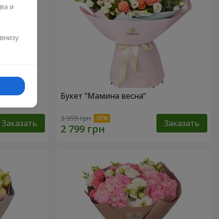
ва и
и
 внизу
аза"
Букет "Мамина весна"
3 999 грн
Заказать
Заказать