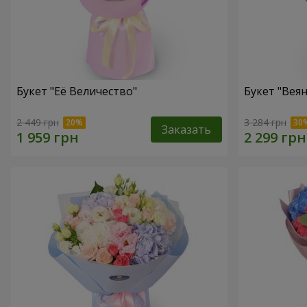
Букет "Её Величество"
Букет "Веян
2 449 грн
3 284 грн
Заказать