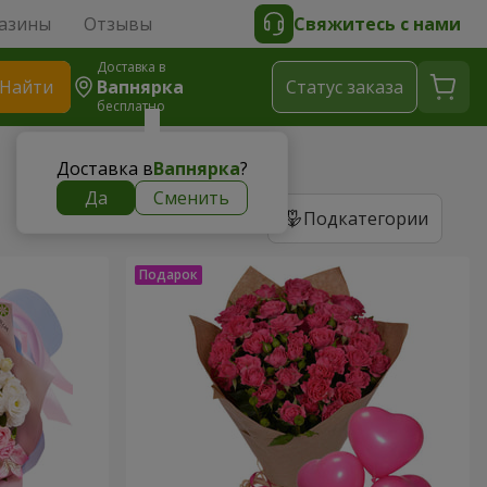
азины
Отзывы
Свяжитесь с нами
Доставка в
Найти
Вапнярка
Cтатус заказа
бесплатно
Доставка в
Вапнярка
?
Да
Сменить
Подкатегории