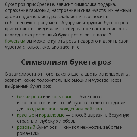
букет роз приобретете, зависит символика подарка,
отражение гармонии, настроение и сила чувств. Их нежный
аромат вдохновляет, расслабляет и переносит в
собственную страну мечт. А упругие и хрупкие бутоны роз
привлекают взгляд и дарят невероятное настроение весь
период, пока роскошный букет роз стоит в вазе. В
flowers.ua
вы можете купить розы недорого и дарить свои
чувства столько, сколько захотите.
Символизм букета роз
В зависимости от того, какого цвета цветы использованы,
зависит, какие положительные эмоции и чувства несет
выбранный букет роз:
белые розы
или
кремовые
— букет роз с
искренностью и чистотой чувств, отлично подходит
для
поздравления с рождением ребенка
;
красные
и
коралловые
— способ выразить безумную
страсть и глубокую любовь;
розовый
букет роз — символ нежности, заботы и
романтики;