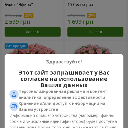
Букет "Эфира"
15 белых роз
3 465 грн
2 124 грн
Заказать
Заказать
Здравствуйте!
Этот сайт запрашивает у Вас
согласие на использование
Ваших данных
Персонализированная реклама и контент,
аналитика, определение эффективности
Хранение и/или доступ к информации на
Цветы в коробке "Розовый
Композиция "Баллада о
оазис"
маме"
Вашем устройстве
2 749 грн
2 199 грн
Информация с Вашего устройства (например, файлы
cookie и уникальные идентификаторы) будет доступна
поставщикам. Кроме того, они, а также этот сайт или