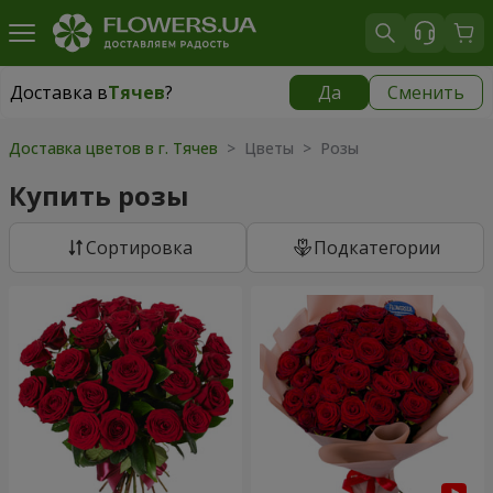
Доставка в
Тячев
?
Да
Сменить
Доставка в
Тячев
|
1987 грн
Доставка цветов в г. Тячев
> Цветы > Розы
Купить розы
Cортировка
Подкатегории