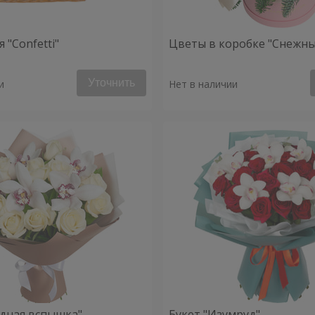
 "Confetti"
Цветы в коробке "Снежны
Уточнить
и
Нет в наличии
здная вспышка"
Букет "Изумруд"