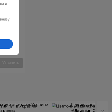
ва и
и
 внизу
ца"
Уточнить
 цветов года в Украине
Сервис доставки цв
страны»
«Ukrainian Choice»