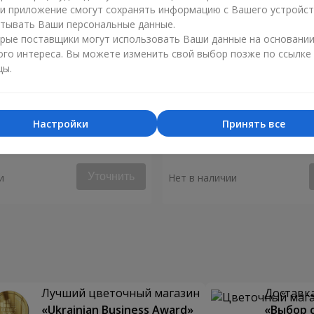
ли приложение смогут сохранять информацию с Вашего устройст
тывать Ваши персональные данные.
рые поставщики могут использовать Ваши данные на основани
ого интереса. Вы можете изменить свой выбор позже по ссылке
цы.
Настройки
Принять все
я "Монако"
Композиция "Биение серд
Уточнить
и
Нет в наличии
Лучший цветочный магазин
Доставка
«Ukrainian Business Award»
«Выбор 