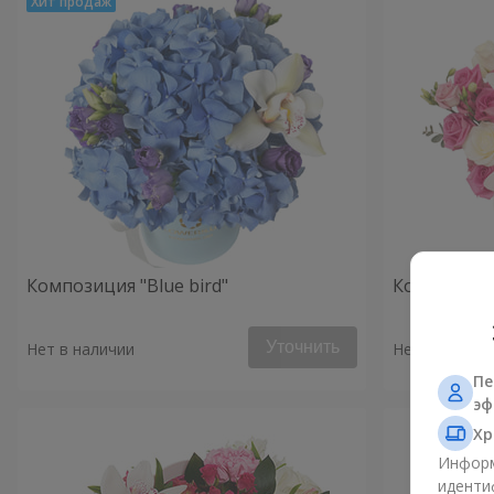
Композиция "Blue bird"
Композиция
Уточнить
Нет в наличии
Нет в наличи
Пе
эф
Хр
Информ
иденти