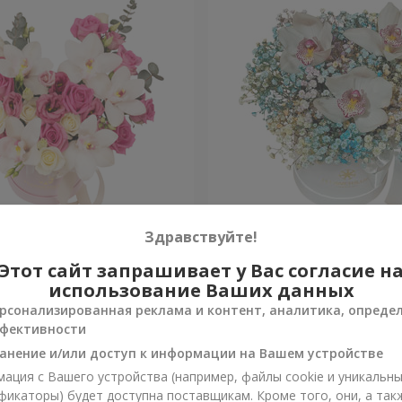
 "Квитка Цисык"
Цветы в коробке "Радужн
Здравствуйте!
настроение"
Этот сайт запрашивает у Вас согласие н
Уточнить
и
Нет в наличии
использование Ваших данных
рсонализированная реклама и контент, аналитика, опреде
фективности
анение и/или доступ к информации на Вашем устройстве
ация с Вашего устройства (например, файлы cookie и уникальн
фикаторы) будет доступна поставщикам. Кроме того, они, а так