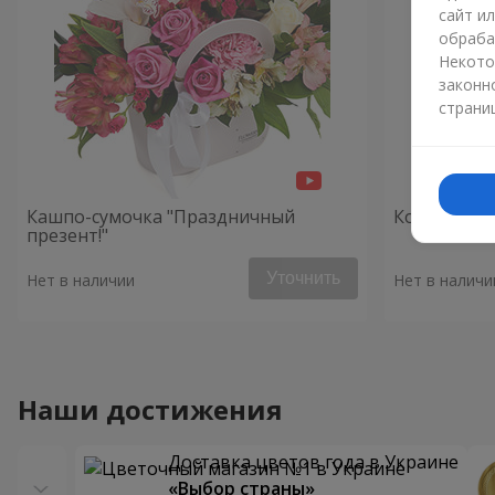
сайт и
обраба
Некото
законн
страни
Кашпо-сумочка "Праздничный
Композици
презент!"
Уточнить
Нет в наличии
Нет в наличи
Наши достижения
Доставка цветов года в Украине
«Выбор страны»