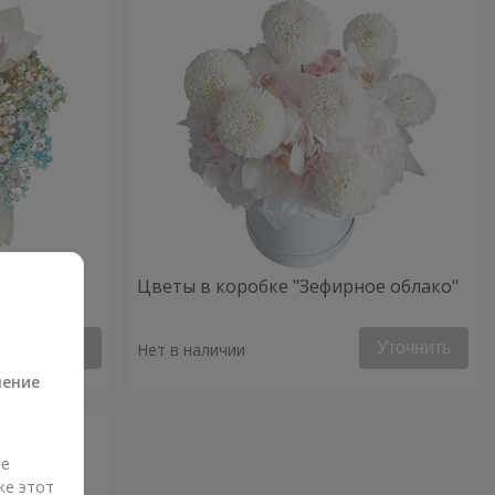
ое
Цветы в коробке "Зефирное облако"
а
Уточнить
Уточнить
Нет в наличии
ление
ые
же этот