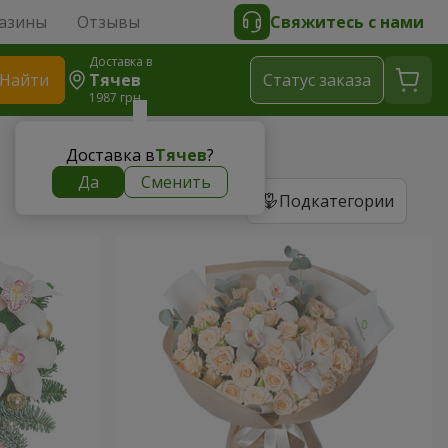
азины
Отзывы
Свяжитесь с нами
Доставка в
Найти
Тячев
Cтатус заказа
1987 грн
Доставка в
Тячев
?
Да
Сменить
Подкатегории