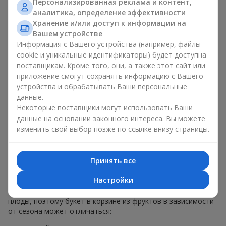
Персонализированная реклама и контент,
меньше, чем наполнение. Именно праздничное оформление
аналитика, определение эффективности
превращает обычный букет в корзине из фруктов в
Хранение и/или доступ к информации на
гастрономический подарок. В компании
Flowers.ua
мы
Вашем устройстве
всегда учитываем пожелания клиента при создании декора.
Информация с Вашего устройства (например, файлы
При формировании композиции используются натуральные
cookie и уникальные идентификаторы) будет доступна
материалы, продуманная упаковка вкуса и, конечно,
поставщикам. Кроме того, они, а также этот сайт или
декоративные элементы, соответствующие событию.
приложение смогут сохранять информацию с Вашего
По желанию клиента корзина с фруктами может быть
устройства и обрабатывать Ваши персональные
оформлена в прозрачной пленке или стильной коробке —
данные.
всегда с праздничной подачей, которая выглядит аккуратно
Некоторые поставщики могут использовать Ваши
и презентабельно.
данные на основании законного интереса. Вы можете
изменить свой выбор позже по ссылке внизу страницы.
Тематические фруктовые
композиции для праздников
Принять все
и сезонов
Настройки
Каждое время года имеет свой характер и свои сезонные
плоды, поэтому букет в корзине из фруктов в зависимости
от сезона может отличаться: