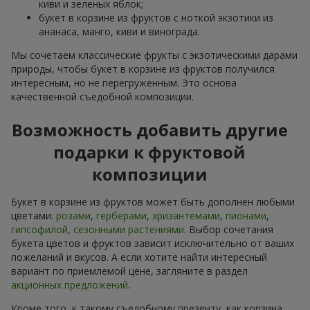
киви и зеленых яблок;
букет в корзине из фруктов с ноткой экзотики из
ананаса, манго, киви и винограда.
Мы сочетаем классические фрукты с экзотическими дарами
природы, чтобы букет в корзине из фруктов получился
интересным, но не перегруженным. Это основа
качественной съедобной композиции.
Возможность добавить другие
подарки к фруктовой
композиции
Букет в корзине из фруктов может быть дополнен любыми
цветами:
розами
,
герберами
,
хризантемами
,
пионами
,
гипсофилой
,
сезонными растениями
. Выбор сочетания
букета цветов и фруктов зависит исключительно от ваших
пожеланий и вкусов. А если хотите найти интересный
вариант по приемлемой цене, загляните в раздел
акционных предложений
.
Кроме того, к такому съедобному презенту, как корзина