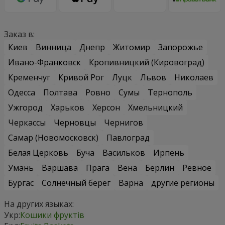
Заказ в:
Киев
Винница
Днепр
Житомир
Запорожье
Ивано-Франковск
Кропивницкий (Кировоград)
Кременчуг
Кривой Рог
Луцк
Львов
Николаев
Одесса
Полтава
Ровно
Сумы
Тернополь
Ужгород
Харьков
Херсон
Хмельницкий
Черкассы
Черновцы
Чернигов
Самар (Новомосковск)
Павлоград
Белая Церковь
Буча
Васильков
Ирпень
Умань
Варшава
Прага
Вена
Берлин
Ревное
Бургас
Солнечный берег
Варна
другие регионы
На других языках:
Укр:
Кошики фруктів