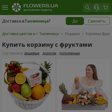
Доставка в
Тысменица
?
Да
Сменить
Доставка в
Тысменица
|
бесплатно
Доставка цветов в г. Тысменица
> Подарки > Корзины фрук
Купить корзину с фруктами
Cортировка:
дешевые
дорогие
популярные