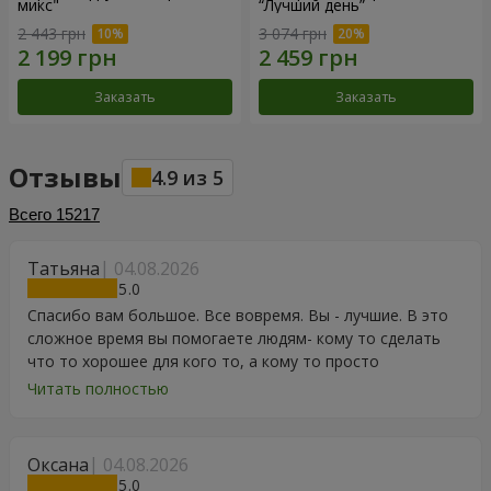
микс"
“Лучший день”
2 443 грн
3 074 грн
Заказать
Заказать
Отзывы
4.9
из
5
Всего
15217
Татьяна
04.08.2026
5
Спасибо вам большое. Все вовремя. Вы - лучшие. В это
сложное время вы помогаете людям- кому то сделать
что то хорошее для кого то, а кому то просто
порадоваться цветам, подарку, тортику, поздравлению.
Читать полностью
Особенно, если человек сам себе не может купить даже
в свой День Рождения. Спасибо
Оксана
04.08.2026
5