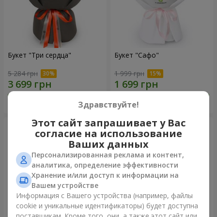
Букет "Три сердца"
Букет "Сафо"
5 284 грн
1 999 грн
Заказать
Заказать
Здравствуйте!
Этот сайт запрашивает у Вас
согласие на использование
Ваших данных
Персонализированная реклама и контент,
аналитика, определение эффективности
Хранение и/или доступ к информации на
Вашем устройстве
Информация с Вашего устройства (например, файлы
cookie и уникальные идентификаторы) будет доступна
поставщикам. Кроме того, они, а также этот сайт или