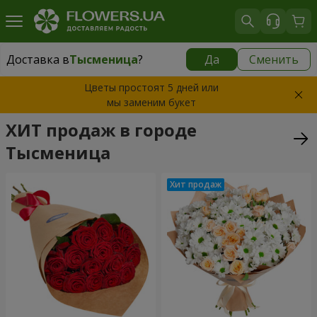
Доставка в
Тысменица
?
Да
Сменить
Доставка в
Тысменица
|
бесплатно
Цветы простоят 5 дней или
мы заменим букет
ХИТ продаж в городе
Тысменица