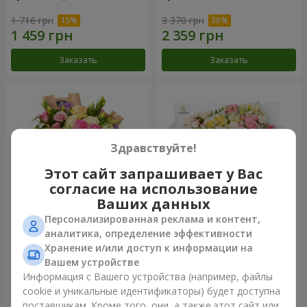
1 716 грн
3 370 грн
Заказать
Заказать
Здравствуйте!
Этот сайт запрашивает у Вас
согласие на использование
Ваших данных
Персонализированная реклама и контент,
Букет "Цветочное Selfie!"
Букет "Крещатик"
аналитика, определение эффективности
Хранение и/или доступ к информации на
2 069 грн
3 856 грн
Вашем устройстве
Информация с Вашего устройства (например, файлы
cookie и уникальные идентификаторы) будет доступна
Заказать
Заказать
поставщикам. Кроме того, они, а также этот сайт или