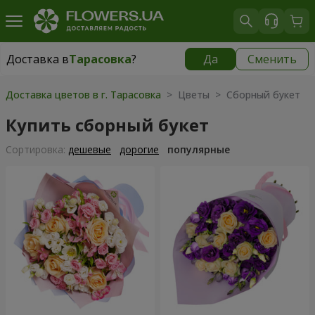
Доставка в
Тарасовка
?
Да
Сменить
Доставка в
Тарасовка
|
бесплатно
Доставка цветов в г. Тарасовка
> Цветы > Сборный букет
Купить сборный букет
Cортировка:
дешевые
дорогие
популярные