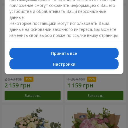
приложение смогут сохранять информацию с Вашего
устройства и обрабатывать Ваши персональные
данные.
Некоторые поставщики могут использовать Ваши
данные на основании законного интереса. Вы можете
изменить свой выбор позже по ссылке внизу страницы.
Принять все
Настройки
Букет "Дежавю"
Цветы в коробке "Мое
сердце"
2 540 грн
1 364 грн
Заказать
Заказать