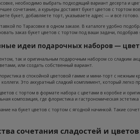
асовке, необходимо выбрать подходящий вариант десерта и цвет
шее сочетание, а курьеры доставят букет цветов с тортом вов
аете букет, добавляете торт, указываете адрес — и всё готово.
тавкой по Тарасовке в одном заказе. В каталоге удобно подоб
овать заказ букет цветов с тортом под ваши задачи, подобрав
ные идеи подарочных наборов — цвет
ентом, так и оригинальным подарочным набором со сладким ак
ветами, или создать собственный вариант.
лористика в спокойной цветовой гамме и мини-торт с нежным к
я коллеги. Это аккуратный сладкий комплимент, который легко п
ветов с тортом в формате набора с цветами в коробке и ориги
ьная композиция, где флористика и гастрономическая эстетика
мание на букет цветов с тортом с ягодной начинкой. Такие соч
ва сочетания сладостей и цветов