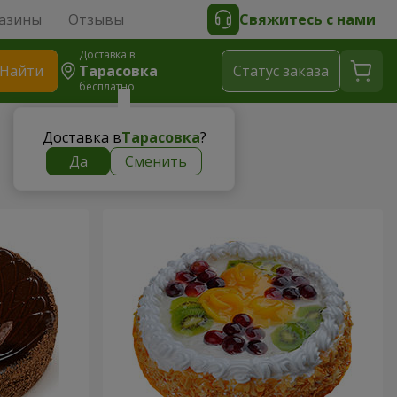
азины
Отзывы
Свяжитесь с нами
Доставка в
Найти
Тарасовка
Cтатус заказа
бесплатно
Доставка в
Тарасовка
?
Да
Сменить