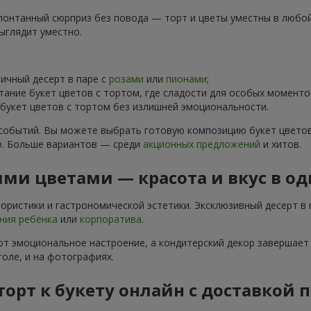
понтанный сюрприз без повода — торт и цветы уместны в любой 
ыглядит уместно.
чный десерт в паре с
розами
или
пионами
;
тание букет цветов с тортом, где сладости для особых момен
укет цветов с тортом без излишней эмоциональности.
событий. Вы можете выбрать готовую композицию букет цветов
о. Больше вариантов — среди
акционных предложений
и хитов.
ми цветами — красота и вкус в о
ристики и гастрономической эстетики. Эксклюзивный десерт в 
ния ребёнка
или
корпоратива
.
т эмоциональное настроение, а кондитерский декор завершает 
оле, и на фотографиях.
торт к букету онлайн с доставкой 