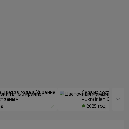
 цветов года в Украине
Сервис доставки цв
страны»
«Ukrainian Choice»
од
2025 год