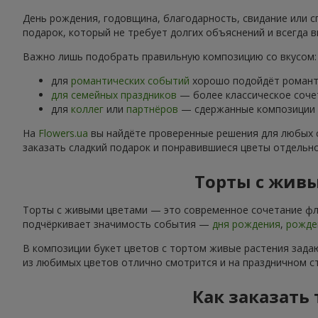
День рождения, годовщина, благодарность, свидание или с
подарок, который не требует долгих объяснений и всегда в
Важно лишь подобрать правильную композицию со вкусом:
для
романтических событий
хорошо подойдёт романти
для семейных праздников
— более классическое соче
для
коллег
или
партнёров
— сдержанные композиции б
На
Flowers.ua
вы найдёте проверенные решения для любых 
заказать сладкий подарок и понравившиеся цветы отдельн
Торты с живы
Торты с живыми цветами — это современное сочетание фло
подчёркивает значимость события —
дня рождения
,
рожде
В композиции букет цветов с тортом живые растения задаю
из любимых цветов отлично смотрится и на праздничном ст
Как заказать 