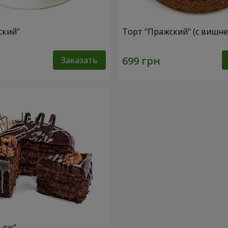
ский"
Торт "Пражский" (с вишне
Заказать
ьяж"