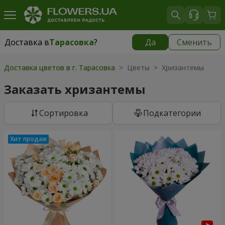
Доставка в
Тарасовка
?
Да
Сменить
Доставка в
Тарасовка
|
бесплатно
Доставка цветов в г. Тарасовка
> Цветы > Хризантемы
Заказать хризантемы
Cортировка
Подкатегории