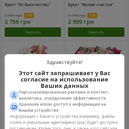
Букет "Её Высочество"
Букет "Желаю счастья"
3 941 грн
3 749 грн
Заказать
Заказать
Здравствуйте!
Этот сайт запрашивает у Вас
согласие на использование
Ваших данных
Персонализированная реклама и контент,
аналитика, определение эффективности
Хранение и/или доступ к информации на
Букет "Юмоки"
Букет "Очарование
нежности"
Вашем устройстве
1 175 грн
3 199 грн
Информация с Вашего устройства (например, файлы
cookie и уникальные идентификаторы) будет доступна
поставщикам. Кроме того, они, а также этот сайт или