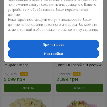
приложение смогут сохранять информацию с Вашего
Заказать
Заказать
устройства и обрабатывать Ваши персональные
данные.
Некоторые поставщики могут использовать Ваши
данные на основании законного интереса. Вы можете
изменить свой выбор позже по ссылке внизу страницы.
Принять все
Настройки
75 красных роз
Цветы в коробке "Престиж"
7 284 грн
3 199 грн
Заказать
Заказать