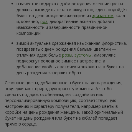
в качестве подарка с днём рождения осенние цветы
должны выглядеть тепло и аккуратно; здесь подойдёт
букет на день рождения женщине из
хризантем
, калл
и, конечно,
роз
; декоративные акценты добавят
изысканности и завершённости праздничной
композиции;
зимой актуальна сдержанная изысканная флористика,
поздравить с днём рождения белыми цветами —
отличная идея; белые
розы
,
эустомы
, амариллис
подчеркнут холодное зимнее настроение; а
добавление хвойных веточек и эвкалипта в букет на
день рождения завершит образ.
Сезонные цветы, добавленные в букет на день рождения,
подчёркивают природную красоту момента. А чтобы
сделать подарок особенным, мы создаём из них
персонализированную композицию, соответствующую
настроению и характеру получателя, например цветы в
коробке на день рождения женщине. Такой оригинальный
букет на день рождения или букет на юбилей попадает
прямо в сердце.