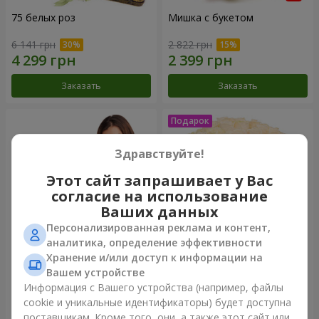
75 белых роз
Мишка с букетом
6 141 грн
2 822 грн
Заказать
Заказать
Здравствуйте!
Этот сайт запрашивает у Вас
согласие на использование
Ваших данных
Персонализированная реклама и контент,
аналитика, определение эффективности
Хранение и/или доступ к информации на
151 красная роза
Букет "Очей очарованье"
Вашем устройстве
Информация с Вашего устройства (например, файлы
16 180 грн
3 499 грн
cookie и уникальные идентификаторы) будет доступна
поставщикам. Кроме того, они, а также этот сайт или