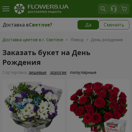
Доставка в
Светлое
?
Да
Сменить
Доставка в
Светлое
|
бесплатно
Доставка цветов в г. Светлое
> Повод > День рождения
Заказать букет на День
Рождения
Cортировка:
дешевые
дорогие
популярные