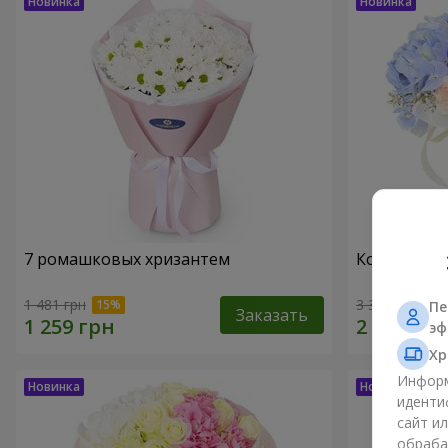
7 ромашковых хризантем
Композиция
1 481 грн
3 364 грн
Пе
Заказать
эф
Хр
Информ
иденти
сайт и
обраба