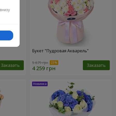
и
 внизу
Букет "Пудровая Акварель"
5 679 грн
Заказать
Заказать