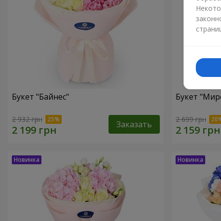
Некото
законн
страни
Букет "Байнес"
Букет "Мир
2 932 грн
2 699 грн
Заказать