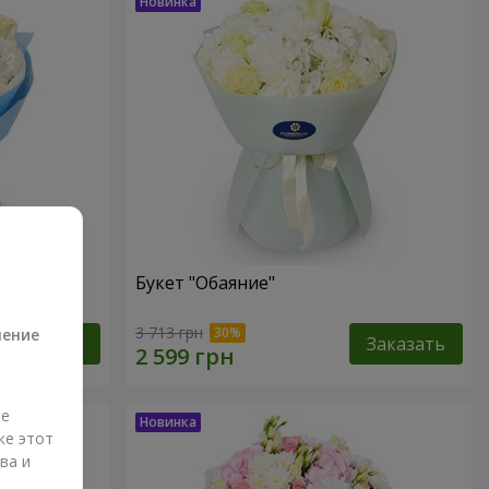
Букет "Обаяние"
а
3 713 грн
ление
Заказать
Заказать
ые
же этот
ва и