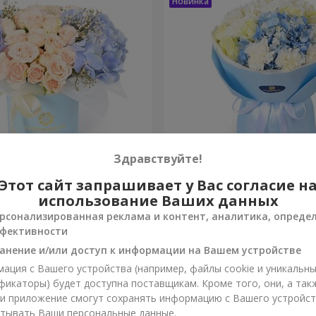
Здравствуйте!
 "Окленд"
Букет "Sia"
Этот сайт запрашивает у Вас согласие н
использование Ваших данных
3 465 грн
рсонализированная реклама и контент, аналитика, опреде
Заказать
фективности
анение и/или доступ к информации на Вашем устройстве
ация с Вашего устройства (например, файлы cookie и уникальн
фикаторы) будет доступна поставщикам. Кроме того, они, а так
ли приложение смогут сохранять информацию с Вашего устройст
тывать Ваши персональные данные.