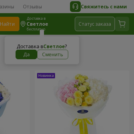
азины
Отзывы
Свяжитесь с нами
Доставка в
Найти
Светлое
Cтатус заказа
бесплатно
Доставка в
Светлое
?
Да
Сменить