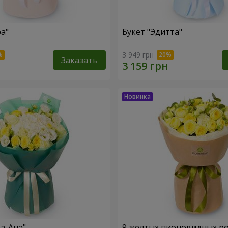
ра"
Букет "Эдитта"
3 949 грн
Заказать
та-Ана"
9 желтых пионовидных р