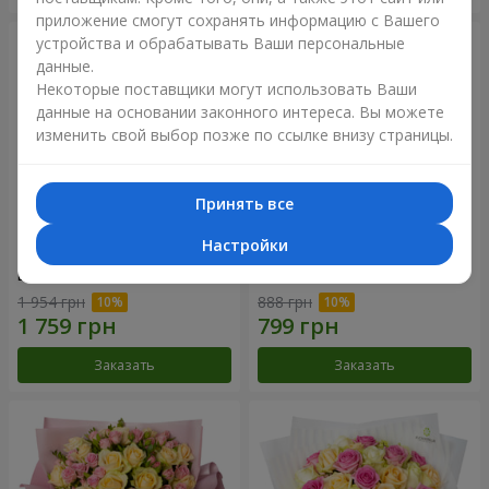
приложение смогут сохранять информацию с Вашего
устройства и обрабатывать Ваши персональные
данные.
Некоторые поставщики могут использовать Ваши
данные на основании законного интереса. Вы можете
изменить свой выбор позже по ссылке внизу страницы.
Принять все
Настройки
Букет "Розовый вкус
Букет "Blueberry"
ванили"
1 954 грн
888 грн
Заказать
Заказать