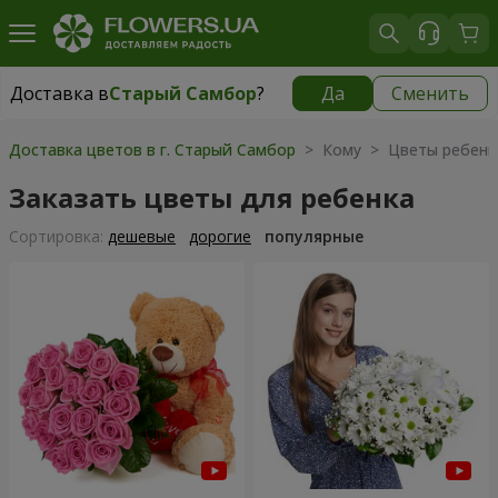
Доставка в
Старый Самбор
?
Да
Сменить
Доставка в
Старый Самбор
|
740 грн
Доставка цветов в г. Старый Самбор
> Кому > Цветы ребенк
Заказать цветы для ребенка
Cортировка:
дешевые
дорогие
популярные