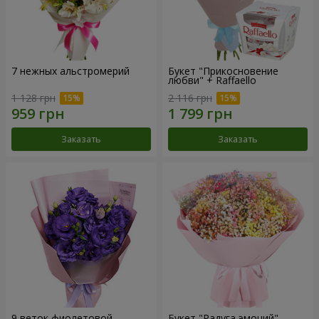
7 нежных альстромерий
Букет "Прикосновение
любви" + Raffaello
1 128 грн
2 116 грн
Заказать
Заказать
9 веток фиолетовой
Букет "Радуга эмоций"