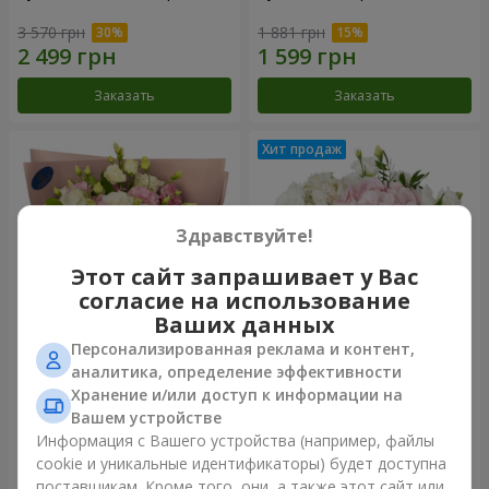
3 570 грн
1 881 грн
Заказать
Заказать
Здравствуйте!
Этот сайт запрашивает у Вас
согласие на использование
Ваших данных
Персонализированная реклама и контент,
Букет "Панна Котта"
Композиция "Нежное
аналитика, определение эффективности
прикосновение"
Хранение и/или доступ к информации на
2 249 грн
1 843 грн
Вашем устройстве
Информация с Вашего устройства (например, файлы
cookie и уникальные идентификаторы) будет доступна
Заказать
Заказать
поставщикам. Кроме того, они, а также этот сайт или