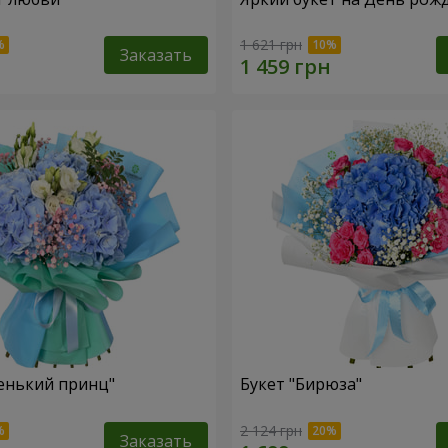
1 621 грн
Заказать
енький принц"
Букет "Бирюза"
2 124 грн
Заказать