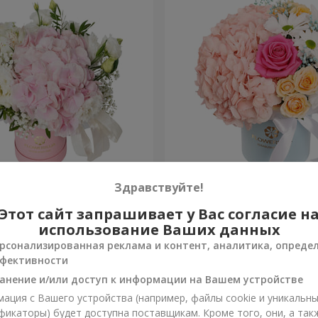
я "Нежное
Цветы в коробке "Счастья
Здравствуйте!
ение"
избежать"
Этот сайт запрашивает у Вас согласие н
1 716 грн
Заказать
использование Ваших данных
рсонализированная реклама и контент, аналитика, опреде
фективности
анение и/или доступ к информации на Вашем устройстве
ация с Вашего устройства (например, файлы cookie и уникальн
фикаторы) будет доступна поставщикам. Кроме того, они, а так