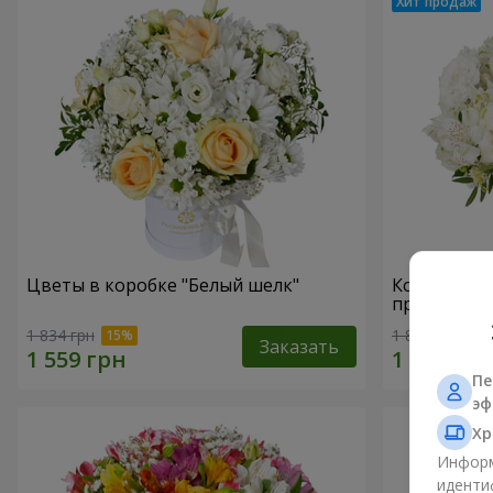
Цветы в коробке "Белый шелк"
Композици
прикоснов
1 834 грн
1 843 грн
Заказать
Пе
эф
Хр
Информ
иденти