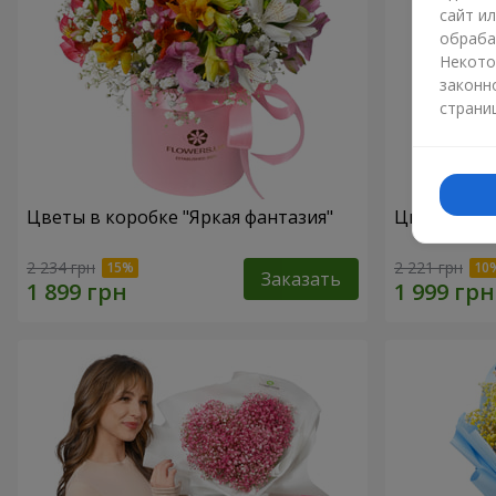
сайт и
обраба
Некото
законн
страни
Цветы в коробке "Яркая фантазия"
Цветы в ко
2 234 грн
2 221 грн
Заказать