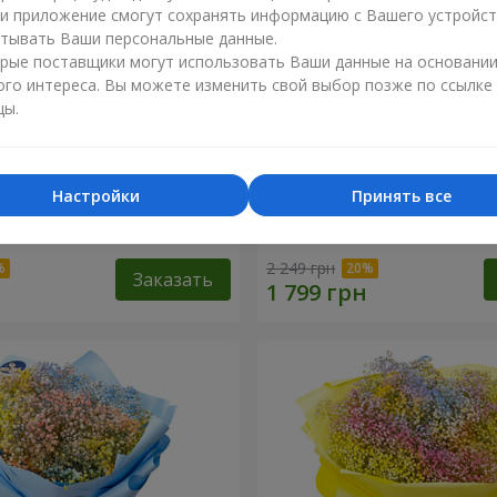
ли приложение смогут сохранять информацию с Вашего устройст
тывать Ваши персональные данные.
рые поставщики могут использовать Ваши данные на основани
ого интереса. Вы можете изменить свой выбор позже по ссылке
цы.
Настройки
Принять все
робке "Соломия"
Цветы в коробке "Помпад
2 249 грн
Заказать