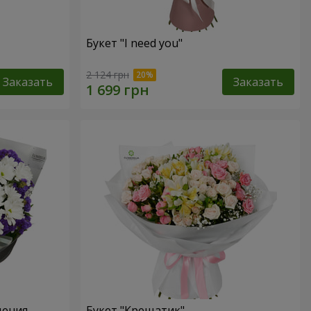
Букет "I need you"
2 124 грн
Заказать
Заказать
дения
Букет "Крещатик"