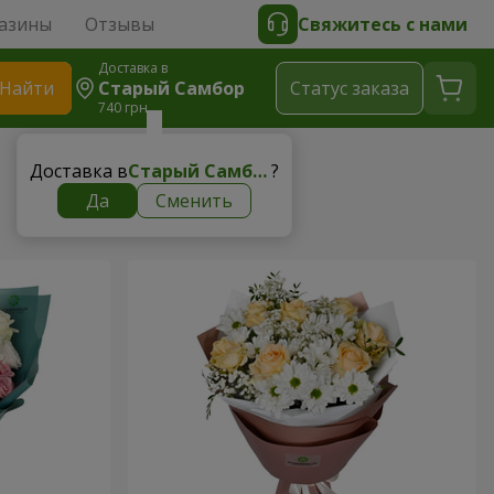
азины
Отзывы
Свяжитесь с нами
Доставка в
Найти
Старый Самбор
Cтатус заказа
740 грн
Доставка в
Старый Самбор
?
Да
Сменить