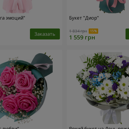
уга эмоций"
Букет "Диор"
1 834 грн
Заказать
т любви"
Яркий букет на День рож