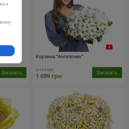
ва и
и
 внизу
ур"
Корзина "Ангелочек"
2 124 грн
Заказать
Заказать