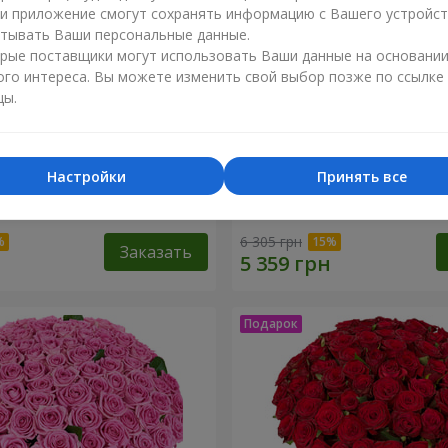
ли приложение смогут сохранять информацию с Вашего устройст
тывать Ваши персональные данные.
рые поставщики могут использовать Ваши данные на основани
ого интереса. Вы можете изменить свой выбор позже по ссылке
цы.
Настройки
Принять все
оз
51 белая хризантема
6 305 грн
Заказать