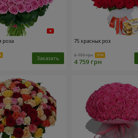
я роза
75 красных роз
6 799 грн
Заказать