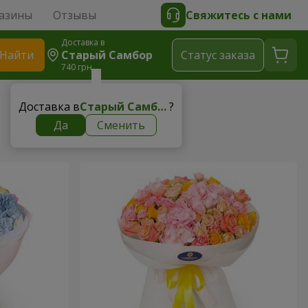
азины
Отзывы
Свяжитесь с нами
Доставка в
Найти
Старый Самбор
Cтатус заказа
740 грн
Доставка в
Старый Самбор
?
Да
Сменить