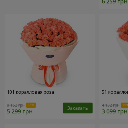
101 коралловая роза
51 коралло
8 152 грн
4 132 грн
Заказать