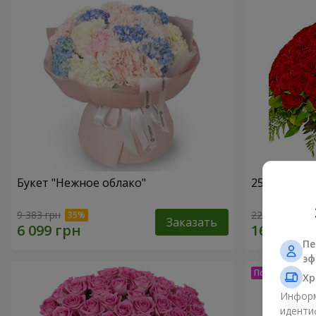
Букет "Нежное облако"
251 красна
9 383 грн
22 999 грн
Заказать
Пе
эф
Хр
Информ
иденти