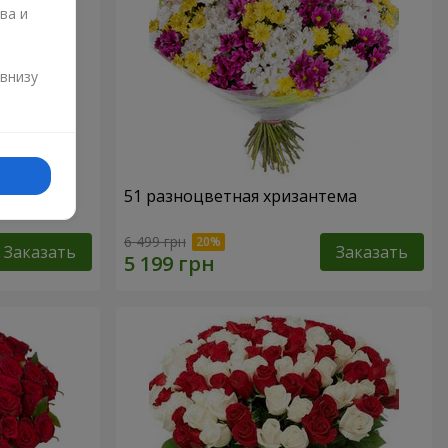
ва и
и
 внизу
51 разноцветная хризантема
6 499 грн
Заказать
Заказать