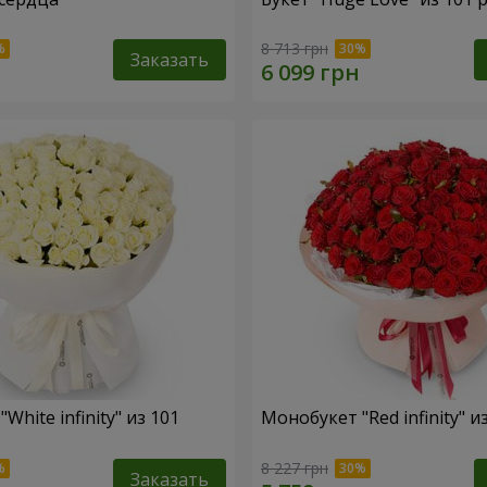
8 713 грн
Заказать
White infinity" из 101
Монобукет "Red infinity" и
8 227 грн
Заказать