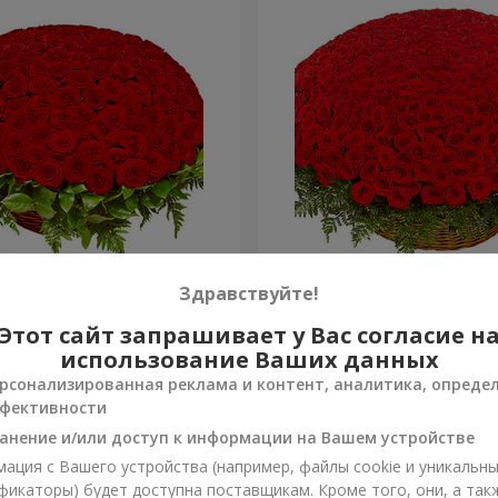
я роза
501 красная роза
Здравствуйте!
Этот сайт запрашивает у Вас согласие н
51 998 грн
Заказать
использование Ваших данных
рсонализированная реклама и контент, аналитика, опреде
фективности
анение и/или доступ к информации на Вашем устройстве
ация с Вашего устройства (например, файлы cookie и уникальн
фикаторы) будет доступна поставщикам. Кроме того, они, а так