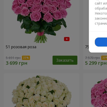
сайт и
обраба
Некото
законн
страни
51 розовая роза
75 белых р
5 691 грн
7 570 грн
Заказать