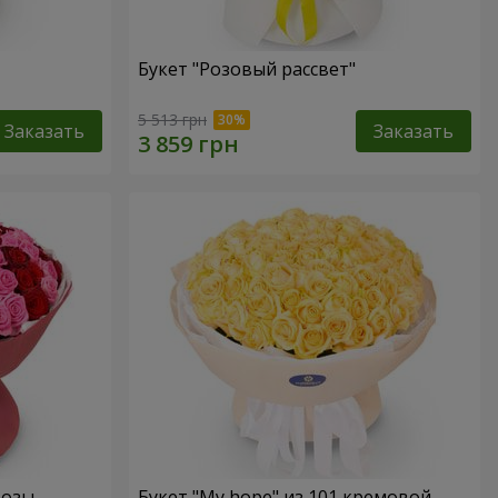
Букет "Розовый рассвет"
5 513 грн
Заказать
Заказать
розы
Букет "My hope" из 101 кремовой