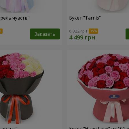
арель чувств"
Букет "Tarnis"
6 922 грн
Заказать
 сердца"
Букет "Huge Love" из 101 