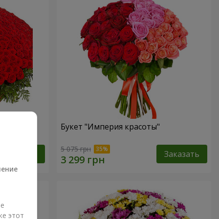
Букет "Империя красоты"
а
5 075 грн
Заказать
Заказать
ление
ые
же этот