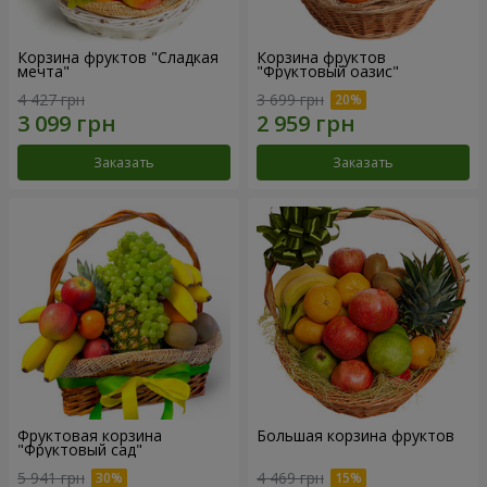
Корзина фруктов "Сладкая
Корзина фруктов
мечта"
"Фруктовый оазис"
4 427 грн
3 699 грн
Заказать
Заказать
Фруктовая корзина
Большая корзина фруктов
"Фруктовый сад"
5 941 грн
4 469 грн