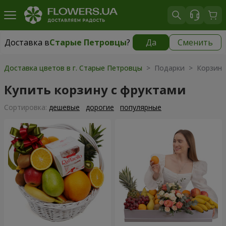
Доставка в
Старые Петровцы
?
Да
Сменить
Доставка в
Старые Петровцы
|
бесплатно
Доставка цветов в г. Старые Петровцы
> Подарки > Корзины
Купить корзину с фруктами
Cортировка:
дешевые
дорогие
популярные