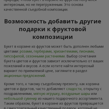
интересным, но не перегруженным. Это основа
качественной съедобной композиции.
Возможность добавить другие
подарки к фруктовой
композиции
Букет в корзине из фруктов может быть дополнен любыми
цветами:
розами
,
герберами
,
хризантемами
,
пионами
,
гипсофилой
,
сезонными растениями
. Выбор сочетания
букета цветов и фруктов зависит исключительно от ваших
пожеланий и вкусов. А если хотите найти интересный
вариант по приемлемой цене, загляните в раздел
акционных предложений
.
Кроме того, к такому съедобному презенту, как корзина
цветов и фруктов, часто добавляют
сладости
, открытку с
поздравлениями,
мягкую игрушку
,
воздушные шары
или
небольшой сувенир
из нашего подарочного ассортимента.
Таким образом, букет в корзине из фруктов превращается
в самостоятельный качественный подарок, который не