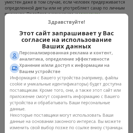
уместен даже в том случае, если человек придерживается
определенной диеты или не употребляет сахар по личным
причинам. Подойдет и женщинам, и
мужчинам
.
Здравствуйте!
В каждой корзине — ароматные плоды, собранные в
гармоничный фруктовый микс. Букет в корзине из фруктов
Этот сайт запрашивает у Вас
может представлять собой изысканную сладкую корзину
согласие на использование
или сдержанный эко-набор из сезонных фруктов. Букет в
Ваших данных
корзине из фруктов, как натуральный комплимент, всегда
Персонализированная реклама и контент,
выглядит уместно и
ко дню рождения
, и
к рождению
аналитика, определение эффективности
ребенка
, и к определенному
бизнес-событию
.
Хранение и/или доступ к информации на
Вашем устройстве
Идеи оформления корзины с
Информация с Вашего устройства (например, файлы
фруктами в подарок
cookie и уникальные идентификаторы) будет доступна
поставщикам. Кроме того, они, а также этот сайт или
Эмоциональная окраска, которую несет букет в корзине из
приложение смогут сохранять информацию с Вашего
фруктов, зависит от оформления. Оно имеет значение не
устройства и обрабатывать Ваши персональные
меньше, чем наполнение. Именно праздничное оформление
данные.
превращает обычный букет в корзине из фруктов в
Некоторые поставщики могут использовать Ваши
гастрономический подарок. В компании
Flowers.ua
мы
данные на основании законного интереса. Вы можете
всегда учитываем пожелания клиента при создании декора.
изменить свой выбор позже по ссылке внизу страницы.
При формировании композиции используются натуральные