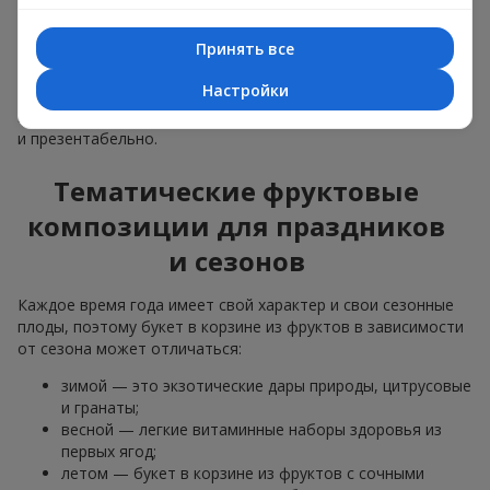
материалы, продуманная упаковка вкуса и, конечно,
декоративные элементы, соответствующие событию.
Принять все
По желанию клиента корзина с фруктами может быть
Настройки
оформлена в прозрачной пленке или стильной коробке —
всегда с праздничной подачей, которая выглядит аккуратно
и презентабельно.
Тематические фруктовые
композиции для праздников
и сезонов
Каждое время года имеет свой характер и свои сезонные
плоды, поэтому букет в корзине из фруктов в зависимости
от сезона может отличаться:
зимой — это экзотические дары природы, цитрусовые
и гранаты;
весной — легкие витаминные наборы здоровья из
первых ягод;
летом — букет в корзине из фруктов с сочными