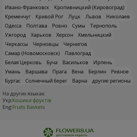
Ивано-Франковск
Кропивницкий (Кировоград)
Кременчуг
Кривой Рог
Луцк
Львов
Николаев
Одесса
Полтава
Ровно
Сумы
Тернополь
Ужгород
Харьков
Херсон
Хмельницкий
Черкассы
Черновцы
Чернигов
Самар (Новомосковск)
Павлоград
Белая Церковь
Буча
Васильков
Ирпень
Умань
Варшава
Прага
Вена
Берлин
Ревное
Бургас
Солнечный берег
Варна
другие регионы
На других языках:
Укр:
Кошики фруктів
Eng:
Fruits Baskets