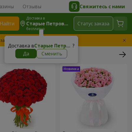
азины
Отзывы
Свяжитесь с нами
Доставка в
Найти
Старые Петровцы
Cтатус заказа
бесплатно
 заменим букет
Доставка в
Старые Петровцы
?
Да
Сменить