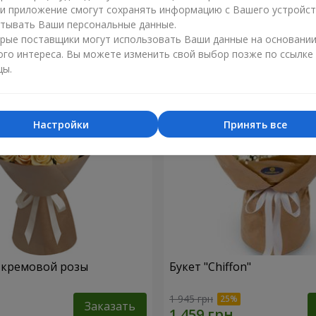
ли приложение смогут сохранять информацию с Вашего устройст
1 449 грн
тывать Ваши персональные данные.
Заказать
рые поставщики могут использовать Ваши данные на основани
ого интереса. Вы можете изменить свой выбор позже по ссылке
цы.
Настройки
Принять все
1 кремовой розы
Букет "Chiffon"
1 945 грн
Заказать