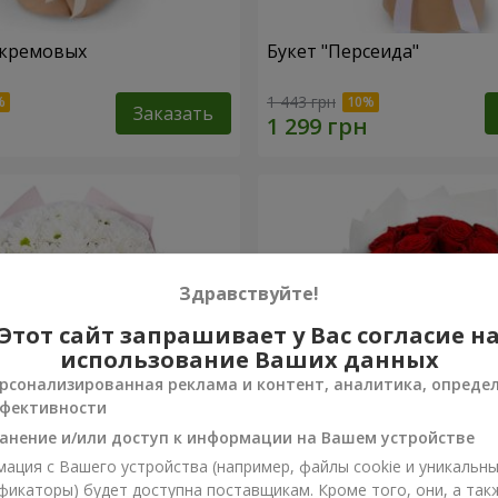
 кремовых
Букет "Персеида"
1 443 грн
Заказать
Здравствуйте!
Этот сайт запрашивает у Вас согласие н
использование Ваших данных
рсонализированная реклама и контент, аналитика, опреде
фективности
анение и/или доступ к информации на Вашем устройстве
ация с Вашего устройства (например, файлы cookie и уникальн
вых хризантем
Монобукет из 11 красных 
фикаторы) будет доступна поставщикам. Кроме того, они, а так