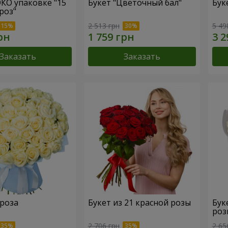
ЭКО упаковке "15
Букет "Цветочный бал"
Бук
роз"
2 513 грн
5 49
Заказать
Заказать
 роза
Букет из 21 красной розы
Бук
роз
2 706 грн
2 65