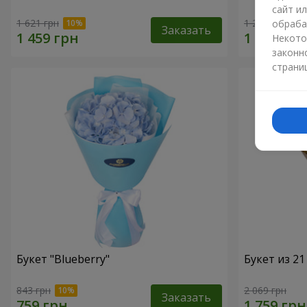
сайт и
1 621 грн
1 293 грн
обраба
Заказать
Некото
законн
страни
Букет "Blueberry"
Букет из 2
843 грн
2 069 грн
Заказать