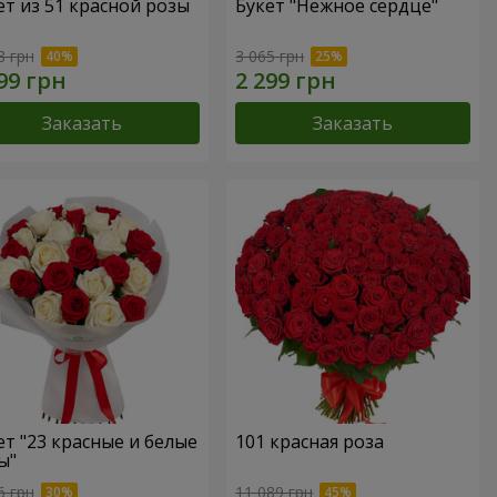
ет из 51 красной розы
Букет "Нежное сердце"
8 грн
3 065 грн
Заказать
Заказать
ет "23 красные и белые
101 красная роза
ы"
6 грн
11 089 грн