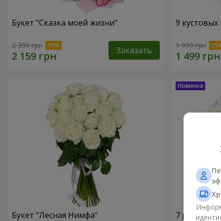
Букет "Сказка моей жизни"
9 кустовых
2 399 грн
1 999 грн
Заказать
Пе
эф
Хр
Информ
Букет "Лесная Нимфа"
7 ромашко
иденти