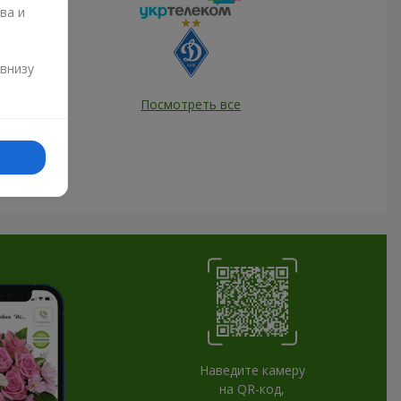
ва и
и
 внизу
Посмотреть все
Наведите камеру
на QR-код,