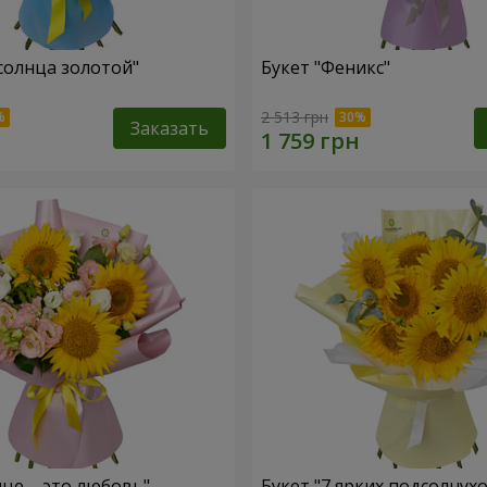
 солнца золотой"
Букет "Феникс"
2 513 грн
Заказать
нце – это любовь"
Букет "7 ярких подсолнух