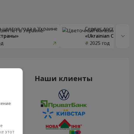
 цветов года в Украине
Сервис доставки цв
страны»
«Ukrainian Choice»
од
2025 год
Наши клиенты
а
ление
ые
же этот