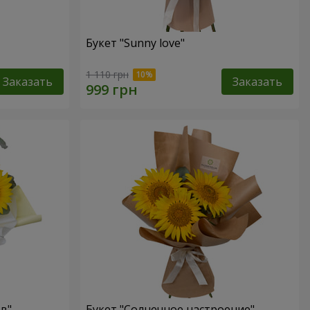
Букет "Sunny love"
1 110 грн
Заказать
Заказать
ов"
Букет "Солнечное настроение"