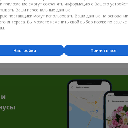
ли приложение смогут сохранять информацию с Вашего устройст
тывать Ваши персональные данные.
рые поставщики могут использовать Ваши данные на основани
ого интереса. Вы можете изменить свой выбор позже по ссылке
цы.
Все фото доставок
Настройки
Принять все
Заказать этот товар
ии
нусы