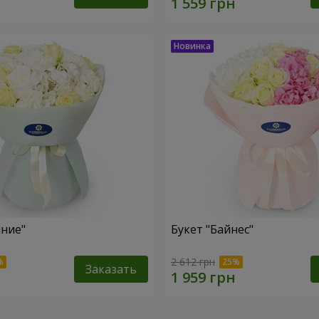
яние"
Букет "Байнес"
2 612 грн
Заказать