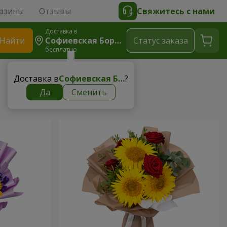
азины
Отзывы
Свяжитесь с нами
Доставка в
Найти
Софиевская Борщаговка
Cтатус заказа
бесплатно
Доставка в
Софиевская Борщаговка
?
Да
Сменить