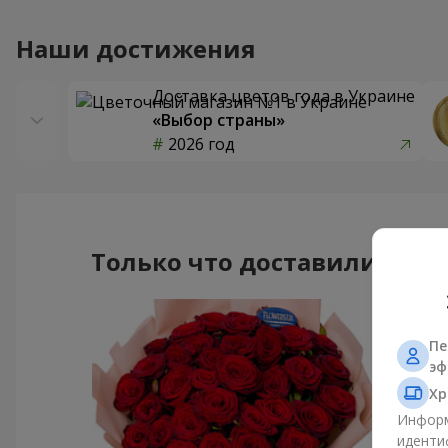
Наши достижения
Доставка цветов года в Украине
«Выбор страны»
2026 год
Только что доставили
Пе
эф
Хр
Информ
иденти