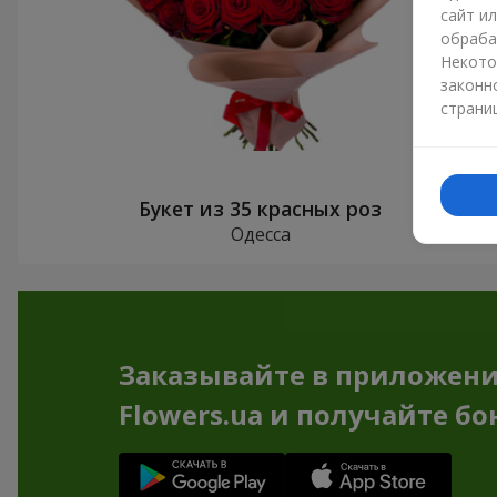
сайт и
обраба
Некото
законн
страни
Букет из 35 красных роз
Одесса
Заказывайте в приложен
Flowers.ua и получайте бо