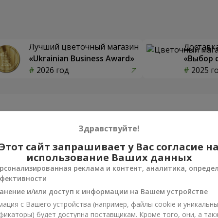
Лучший цветочный магазин
Доставка
«Ukrainian Business Award»
«Выбор 
2026 год
2025 г
Фотогалерея
Здравствуйте!
Этот сайт запрашивает у Вас согласие н
использование Ваших данных
рсонализированная реклама и контент, аналитика, опреде
фективности
анение и/или доступ к информации на Вашем устройстве
ация с Вашего устройства (например, файлы cookie и уникальн
фикаторы) будет доступна поставщикам. Кроме того, они, а так