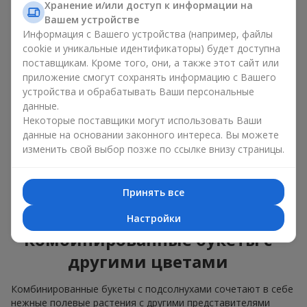
изящные сочетания с классическими розами;
Хранение и/или доступ к информации на
яркие букеты с побегами нежной зелени.
Вашем устройстве
Информация с Вашего устройства (например, файлы
Единственный нюанс: подсолнухи — сезонные цветы,
cookie и уникальные идентификаторы) будет доступна
доступные для продажи только в период цветения.
поставщикам. Кроме того, они, а также этот сайт или
приложение смогут сохранять информацию с Вашего
Классический букет с
устройства и обрабатывать Ваши персональные
подсолнухами
данные.
Некоторые поставщики могут использовать Ваши
данные на основании законного интереса. Вы можете
Классический букет с подсолнухами подчёркивает
изменить свой выбор позже по ссылке внизу страницы.
природную форму и цветовую гамму яркого цветка.
Крупные цветы и высокие стебли создают чёткий силуэт
композиции. Это универсальные летние композиции,
Принять все
которые подходят как для торжественных событий, так и
просто как приятный подарок на каждый день.
Настройки
Комбинированные букеты с
другими цветами
Комбинированные букеты с подсолнухами сочетают в себе
нежные полевые растения с другими представителями