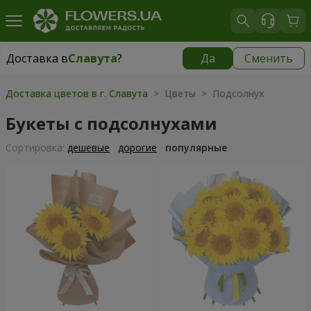
Доставка в
Славута
?
Да
Сменить
Доставка в
Славута
|
1160 грн
Доставка цветов в г. Славута
> Цветы > Подсолнух
Букеты с подсолнухами
Cортировка:
дешевые
дорогие
популярные