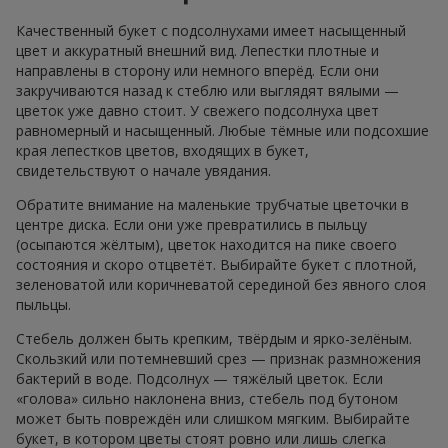
Качественный букет с подсолнухами имеет насыщенный
цвет и аккуратный внешний вид. Лепестки плотные и
направлены в сторону или немного вперёд. Если они
закручиваются назад к стеблю или выглядят вялыми —
цветок уже давно стоит. У свежего подсолнуха цвет
равномерный и насыщенный. Любые тёмные или подсохшие
края лепестков цветов, входящих в букет,
свидетельствуют о начале увядания.
Обратите внимание на маленькие трубчатые цветочки в
центре диска. Если они уже превратились в пыльцу
(осыпаются жёлтым), цветок находится на пике своего
состояния и скоро отцветёт. Выбирайте букет с плотной,
зеленоватой или коричневатой серединой без явного слоя
пыльцы.
Стебель должен быть крепким, твёрдым и ярко-зелёным.
Скользкий или потемневший срез — признак размножения
бактерий в воде. Подсолнух — тяжёлый цветок. Если
«голова» сильно наклонена вниз, стебель под бутоном
может быть повреждён или слишком мягким. Выбирайте
букет, в котором цветы стоят ровно или лишь слегка