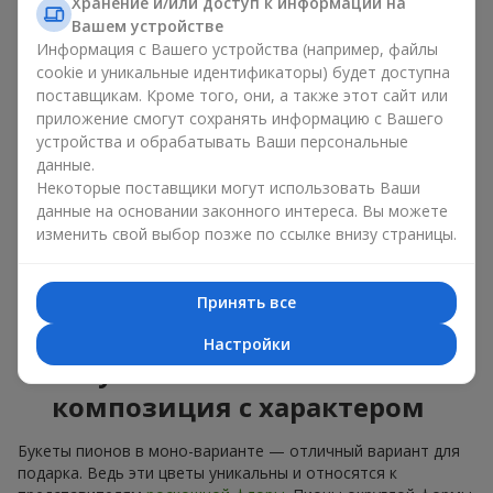
букет из пионов, то разные оттенки подходят для разных
Хранение и/или доступ к информации на
событий:
Вашем устройстве
Информация с Вашего устройства (например, файлы
мягкие розовые оттенки — идеально подойдут, как
cookie и уникальные идентификаторы) будет доступна
цветы на день рождения;
поставщикам. Кроме того, они, а также этот сайт или
коралловые — романтический презент и цветы для
приложение смогут сохранять информацию с Вашего
вдохновения любимой женщине;
устройства и обрабатывать Ваши персональные
белые пионы — универсальное решение как для
данные.
личного выразительного подарка, так и для изящного
Некоторые поставщики могут использовать Ваши
варианта для корпоративных событий.
данные на основании законного интереса. Вы можете
Выбирайте оригинальные дизайнерские букеты пионов или
изменить свой выбор позже по ссылке внизу страницы.
классический элегантный букет из пионов. В нашем
цветочном салоне вы можете найти разнообразие живых
цветов с доставкой, чтобы ваш подарок с изысканным
Принять все
ароматом оказался незабываемым.
Настройки
Букет пионов — моно-
композиция с характером
Букеты пионов в моно-варианте — отличный вариант для
подарка. Ведь эти цветы уникальны и относятся к