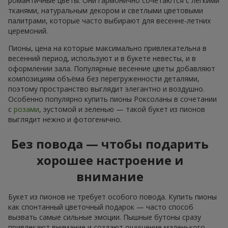
романтичные цветы. Они гармонично сочетаются с лёгкими
тканями, натуральным декором и светлыми цветовыми
палитрами, которые часто выбирают для весенне-летних
церемоний.
Пионы, цена на которые максимально привлекательна в
весенний период, используют и в букете невесты, и в
оформлении зала. Популярные весенние цветы добавляют
композициям объёма без перегруженности деталями,
поэтому пространство выглядит элегантно и воздушно.
Особенно популярно купить пионы Роксоланы в сочетании
с
розами
, эустомой и зеленью — такой букет из пионов
выглядит нежно и фотогенично.
Без повода — чтобы подарить
хорошее настроение и
внимание
Букет из пионов не требует особого повода. Купить пионы
как спонтанный цветочный подарок — часто способ
вызвать самые сильные эмоции. Пышные бутоны сразу
привлекают внимание и создают ощущение маленького