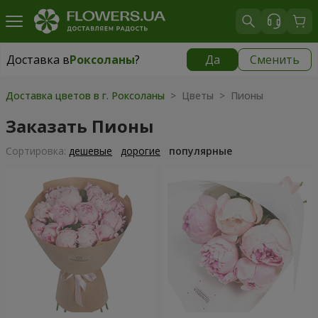
Доставка в
Роксоланы
?
Да
Сменить
Доставка в
Роксоланы
|
550 грн
Доставка цветов в г. Роксоланы
> Цветы > Пионы
Заказать Пионы
Cортировка:
дешевые
дорогие
популярные