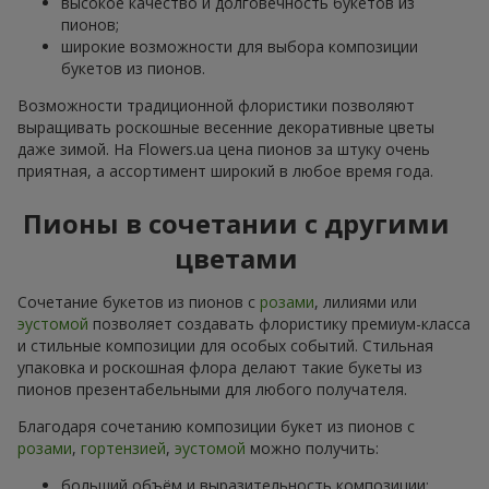
высокое качество и долговечность букетов из
пионов;
широкие возможности для выбора композиции
букетов из пионов.
Возможности традиционной флористики позволяют
выращивать роскошные весенние декоративные цветы
даже зимой. На Flowers.ua цена пионов за штуку очень
приятная, а ассортимент широкий в любое время года.
Пионы в сочетании с другими
цветами
Сочетание букетов из пионов с
розами
, лилиями или
эустомой
позволяет создавать флористику премиум-класса
и стильные композиции для особых событий. Стильная
упаковка и роскошная флора делают такие букеты из
пионов презентабельными для любого получателя.
Благодаря сочетанию композиции букет из пионов с
розами
,
гортензией
,
эустомой
можно получить:
больший объём и выразительность композиции;