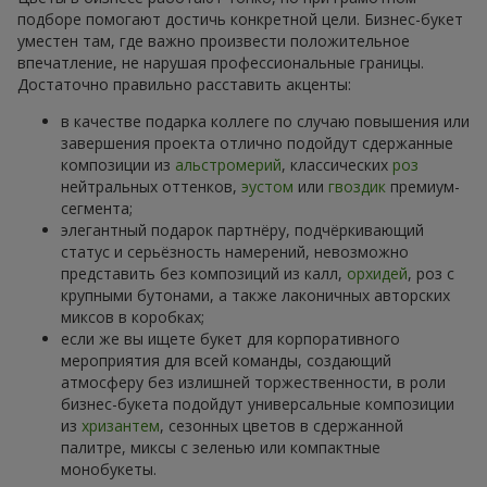
подборе помогают достичь конкретной цели. Бизнес-букет
уместен там, где важно произвести положительное
впечатление, не нарушая профессиональные границы.
Достаточно правильно расставить акценты:
в качестве подарка коллеге по случаю повышения или
завершения проекта отлично подойдут сдержанные
композиции из
альстромерий
, классических
роз
нейтральных оттенков,
эустом
или
гвоздик
премиум-
сегмента;
элегантный подарок партнёру, подчёркивающий
статус и серьёзность намерений, невозможно
представить без композиций из калл,
орхидей
, роз с
крупными бутонами, а также лаконичных авторских
миксов в коробках;
если же вы ищете букет для корпоративного
мероприятия для всей команды, создающий
атмосферу без излишней торжественности, в роли
бизнес-букета подойдут универсальные композиции
из
хризантем
, сезонных цветов в сдержанной
палитре, миксы с зеленью или компактные
монобукеты.