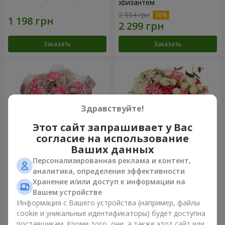
хризантем
2 554 грн
Заказать
Заказать
Здравствуйте!
Этот сайт запрашивает у Вас
согласие на использование
Ваших данных
Персонализированная реклама и контент,
Букет "Королева
Цветы в коробке
аналитика, определение эффективности
Карибского моря"
"Помпадур"
Хранение и/или доступ к информации на
2 824 грн
5 824 грн
Вашем устройстве
Информация с Вашего устройства (например, файлы
cookie и уникальные идентификаторы) будет доступна
Заказать
Заказать
поставщикам. Кроме того, они, а также этот сайт или