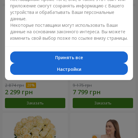
приложение смогут сохранять информацию с Вашего
устройства и обрабатывать Ваши персональные
данные.
Некоторые поставщики могут использовать Ваши
данные на основании законного интереса. Вы можете
изменить свой выбор позже по ссылке внизу страницы.
Принять все
Настройки
Букет "Времена года"
Букет из 21 кремовой розы
2 874 грн
9 175 грн
Заказать
Заказать