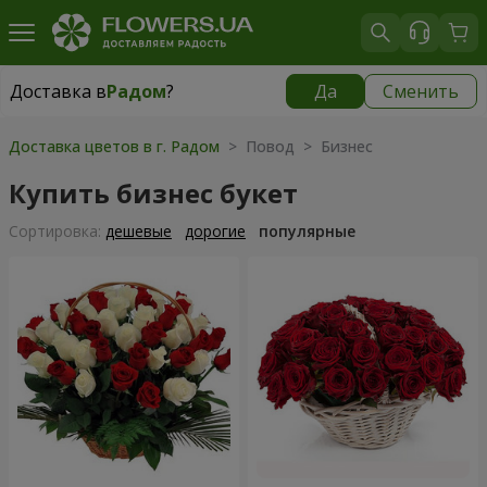
Доставка в
Радом
?
Да
Сменить
Доставка в
Радом
|
бесплатно
Доставка цветов в г. Радом
> Повод > Бизнес
Купить бизнес букет
Cортировка:
дешевые
дорогие
популярные