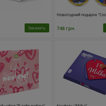
Новогодний подарок "Coo
Заказать
 набор "Я тебя люблю"
Конфеты "Milka"