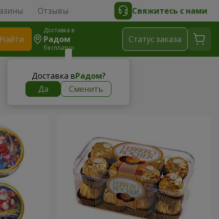
азины
Отзывы
Свяжитесь с нами
Доставка в
Найти
Радом
Cтатус заказа
бесплатно
Доставка в
Радом
?
Да
Сменить