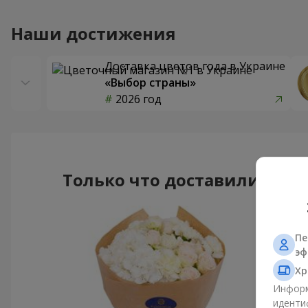
Наши достижения
Доставка цветов года в Украине
«Выбор страны»
2026 год
Только что доставили
Пе
эф
Хр
Информ
иденти