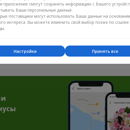
ли приложение смогут сохранять информацию с Вашего устройст
тывать Ваши персональные данные.
рые поставщики могут использовать Ваши данные на основани
ого интереса. Вы можете изменить свой выбор позже по ссылке
цы.
Все фото доставок
Настройки
Принять все
Заказать этот товар
ии
нусы