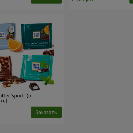
tter Sport" (в
те)
Заказать