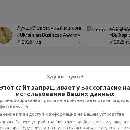
Лучший цветочный магазин
Доставка
«Ukrainian Business Award»
«Выбор 
2026 год
2025 г
Фотогалерея
Здравствуйте!
Этот сайт запрашивает у Вас согласие н
использование Ваших данных
рсонализированная реклама и контент, аналитика, опреде
фективности
анение и/или доступ к информации на Вашем устройстве
ация с Вашего устройства (например, файлы cookie и уникальн
фикаторы) будет доступна поставщикам. Кроме того, они, а так