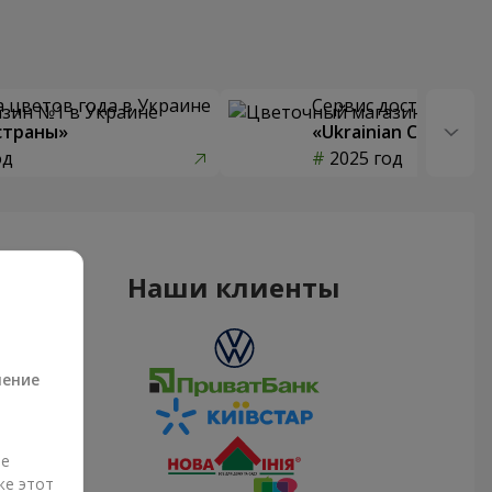
 цветов года в Украине
Сервис доставки цв
страны»
«Ukrainian Choice»
од
2025 год
Наши клиенты
а
ление
ые
же этот