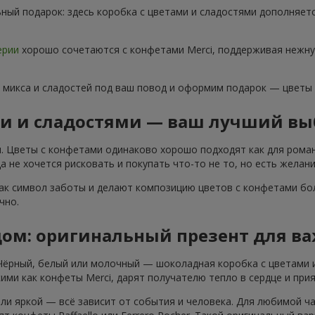
ный подарок: здесь коробка с цветами и сладостями дополняет
ерии
хорошо сочетаются с конфетами Merci, поддерживая нежну
 микса и сладостей под ваш повод и оформим подарок — цветы
ми и сладостями — ваш лучший вы
. Цветы с конфетами одинаково хорошо подходят как для роман
 не хочется рисковать и покупать что-то не то, но есть желани
ак символ заботы и делают композицию цветов с конфетами бол
чно.
дом: оригинальный презент для в
 Чёрный, белый или молочный — шоколадная коробка с цветами 
ими как конфеты Merci, дарят получателю тепло в сердце и при
ли яркой — всё зависит от события и человека. Для любимой ч