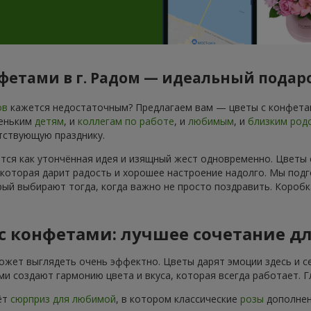
нфетами в г. Радом — идеальный подар
ов
кажется недостаточным? Предлагаем вам — цветы с конфетам
леньким
детям
, и
коллегам по работе
, и
любимым
, и
близким род
тствующую празднику.
ется как утончённая идея и изящный жест одновременно. Цветы
 которая дарит радость и хорошее настроение надолго. Мы подг
ый выбирают тогда, когда важно не просто поздравить. Коробк
 с конфетами: лучшее сочетание д
ожет выглядеть очень эффектно. Цветы дарят эмоции здесь и се
и создают гармонию цвета и вкуса, которая всегда работает. 
ёт
сюрприз для любимой
, в котором классические
розы
дополнены