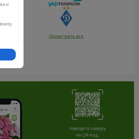
ва и
и
 внизу
Посмотреть все
Наведите камеру
на QR-код,