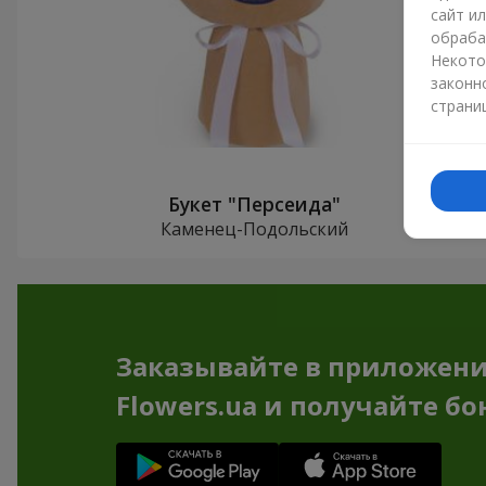
сайт и
обраба
Некото
законн
страни
Букет "Персеида"
Каменец-Подольский
Заказывайте в приложен
Flowers.ua и получайте бо