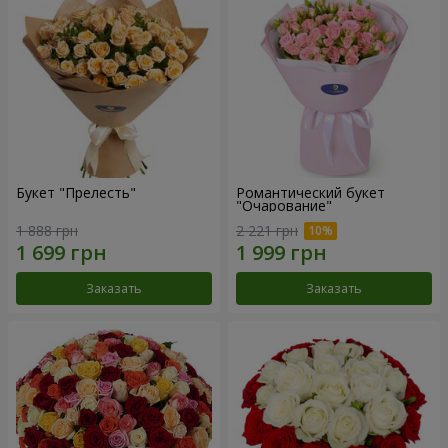
Букет "Прелесть"
Романтический букет
"Очарование"
1 888 грн
2 221 грн
Заказать
Заказать