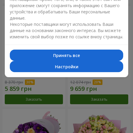
приложение смогут сохранять информацию с Вашего
устройства и обрабатывать Ваши персональные
данные.
Некоторые поставщики могут использовать Ваши
данные на основании законного интереса. Вы можете
изменить свой выбор позже по ссылке внизу страницы.
Принять все
Настройки
Букет "Сила Любви!"
Романтический букет
"Между небом и землей!"
8 370 грн
12 074 грн
Заказать
Заказать