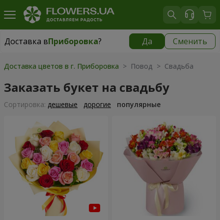
Доставка в
Приборовка
?
Да
Сменить
Доставка в
Приборовка
|
бесплатно
Доставка цветов в г. Приборовка
> Повод > Свадьба
Заказать букет на свадьбу
Cортировка:
дешевые
дорогие
популярные