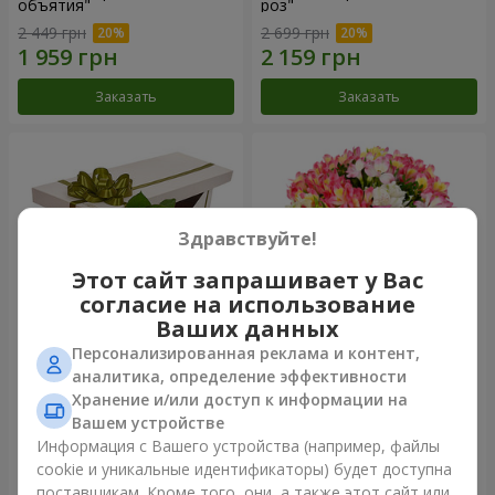
объятия"
роз"
2 449 грн
2 699 грн
Заказать
Заказать
Здравствуйте!
Этот сайт запрашивает у Вас
согласие на использование
Ваших данных
Персонализированная реклама и контент,
Цветы в коробке "15
Букет "Сказка для двоих!"
аналитика, определение эффективности
розовых роз"
Хранение и/или доступ к информации на
2 305 грн
1 443 грн
Вашем устройстве
Информация с Вашего устройства (например, файлы
cookie и уникальные идентификаторы) будет доступна
Заказать
Заказать
поставщикам. Кроме того, они, а также этот сайт или