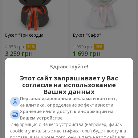
Букет "Три сердца"
Букет "Сафо"
4 656 грн
1 999 грн
Заказать
Заказать
Здравствуйте!
Этот сайт запрашивает у Вас
согласие на использование
Ваших данных
Персонализированная реклама и контент,
аналитика, определение эффективности
Хранение и/или доступ к информации на
Вашем устройстве
Информация с Вашего устройства (например, файлы
cookie и уникальные идентификаторы) будет доступна
поставщикам. Кроме того, они, а также этот сайт или