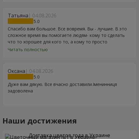
Татьяна
04.08.2026
5
Спасибо вам большое. Все вовремя. Вы - лучшие. В это
сложное время вы помогаете людям- кому то сделать
что то хорошее для кого то, а кому то просто
порадоваться цветам, подарку, тортику, поздравлению.
Читать полностью
Особенно, если человек сам себе не может купить даже
в свой День Рождения. Спасибо
Оксана
04.08.2026
5
Дуже вам дякую. Все вчасно доставили.Іменинниця
задоволена
Наши достижения
Доставка цветов года в Украине