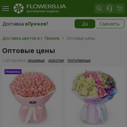
Доставка в
Пряжев
?
Да
Сменить
Доставка в
Пряжев
|
бесплатно
Доставка цветов в г. Пряжев
> Оптовые цены
Оптовые цены
Cортировка:
дешевые
дорогие
популярные