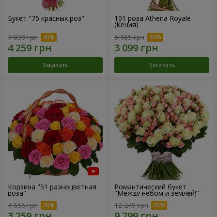
Букет "75 красных роз"
101 роза Athena Royale
(Кения)
7 098 грн
5 165 грн
Заказать
Заказать
Корзина "51 разноцветная
Романтический букет
роза"
"Между небом и землей!"
4 656 грн
12 249 грн