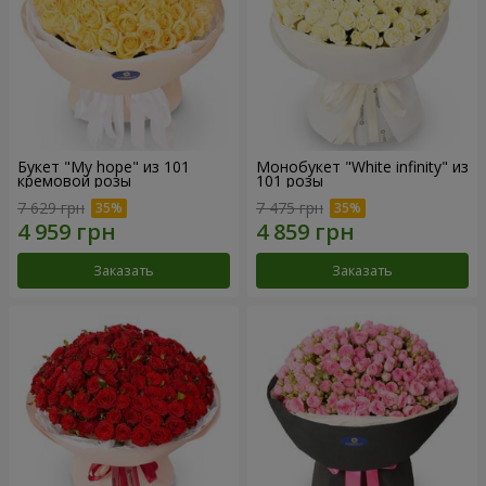
Букет "My hope" из 101
Монобукет "White infinity" из
кремовой розы
101 розы
7 629 грн
7 475 грн
Заказать
Заказать