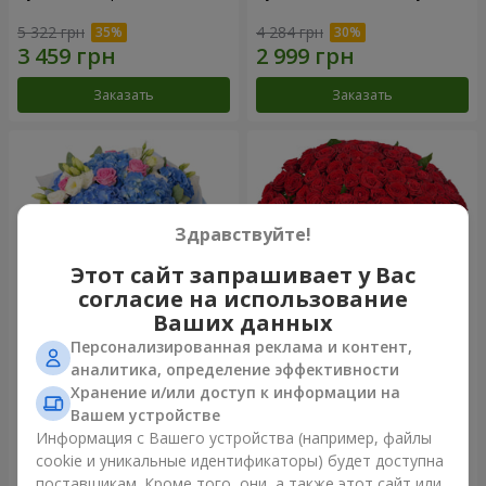
5 322 грн
4 284 грн
Заказать
Заказать
Здравствуйте!
Этот сайт запрашивает у Вас
согласие на использование
Ваших данных
Персонализированная реклама и контент,
Букет "Небесная акварель"
101 красная роза
аналитика, определение эффективности
Хранение и/или доступ к информации на
6 665 грн
9 744 грн
Вашем устройстве
Информация с Вашего устройства (например, файлы
cookie и уникальные идентификаторы) будет доступна
Заказать
Заказать
поставщикам. Кроме того, они, а также этот сайт или