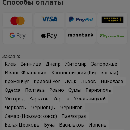
Способы оплаты
Заказ в:
Киев
Винница
Днепр
Житомир
Запорожье
Ивано-Франковск
Кропивницкий (Кировоград)
Кременчуг
Кривой Рог
Луцк
Львов
Николаев
Одесса
Полтава
Ровно
Сумы
Тернополь
Ужгород
Харьков
Херсон
Хмельницкий
Черкассы
Черновцы
Чернигов
Самар (Новомосковск)
Павлоград
Белая Церковь
Буча
Васильков
Ирпень