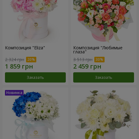
Композиция "Eliza"
Композиция "Любимые
глаза"
2 324 грн
3 513 грн
Заказать
Заказать