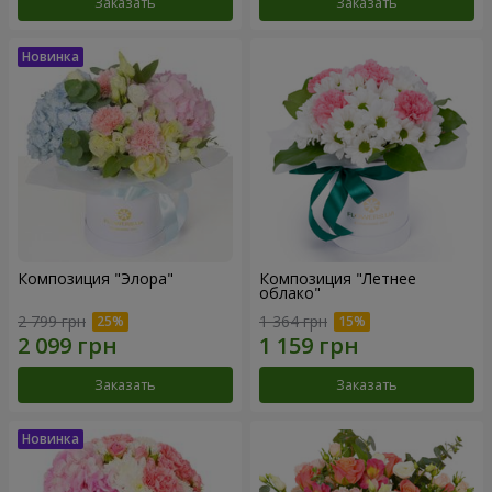
Заказать
Заказать
Композиция "Элора"
Композиция "Летнее
облако"
2 799 грн
1 364 грн
Заказать
Заказать