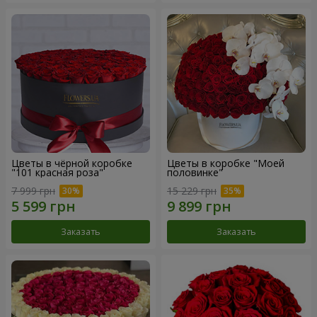
Цветы в чёрной коробке
Цветы в коробке "Моей
"101 красная роза"
половинке"
7 999 грн
15 229 грн
Заказать
Заказать