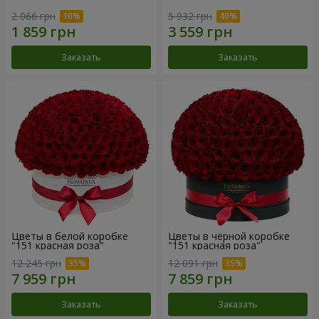
2 066 грн
5 932 грн
Заказать
Заказать
Цветы в белой коробке
Цветы в чёрной коробке
"151 красная роза"
"151 красная роза"
12 245 грн
12 091 грн
Заказать
Заказать