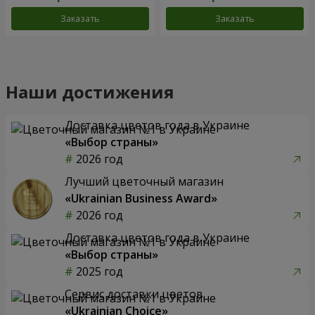
Заказать
Заказать
Наши достижения
Доставка цветов года в Украине
«Выбор страны»
2026 год
Лучший цветочный магазин
«Ukrainian Business Award»
2026 год
Доставка цветов года в Украине
«Выбор страны»
2025 год
Сервис доставки цветов
«Ukrainian Choice»