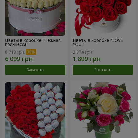
Цветы в коробке "Нежная
Цветы в коробке "LOVE
принцесса"
YOU!"
8 713 грн
2 374 грн
Заказать
Заказать