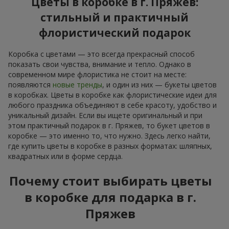
Цветы в коробке в г. Пряжев:
стильный и практичный
флористический подарок
Коробка с цветами — это всегда прекрасный способ
показать свои чувства, внимание и тепло. Однако в
современном мире флористика не стоит на месте:
появляются
новые тренды
, и один из них — букеты цветов
в коробках. Цветы в коробке как флористические идеи для
любого праздника объединяют в себе красоту, удобство и
уникальный дизайн. Если вы ищете оригинальный и при
этом практичный подарок в г. Пряжев, то букет цветов в
коробке — это именно то, что нужно. Здесь легко найти,
где купить цветы в коробке в разных форматах: шляпных,
квадратных или в форме сердца.
Почему стоит выбирать цветы
в коробке для подарка в г.
Пряжев