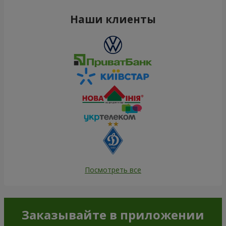
Наши клиенты
Посмотреть все
Заказывайте в приложении