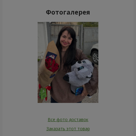
Фотогалерея
Все фото доставок
Заказать этот товар