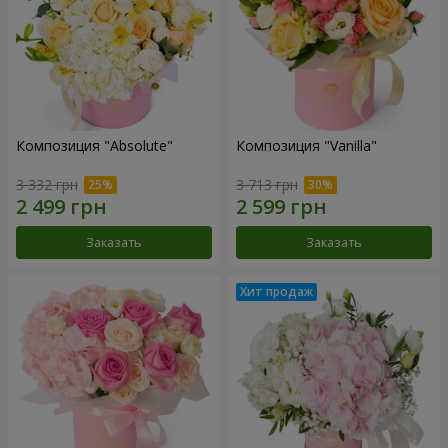
Композиция "Absolute"
Композиция "Vanilla"
3 332 грн
3 713 грн
Заказать
Заказать