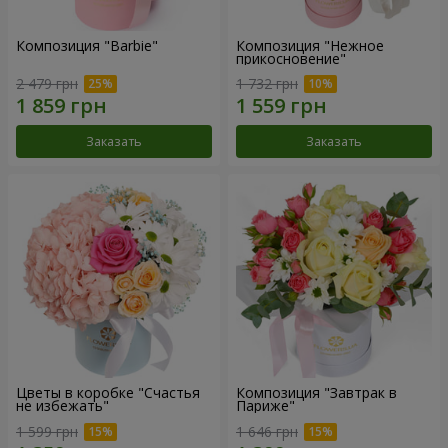
Композиция "Barbie"
Композиция "Нежное
прикосновение"
2 479 грн
1 732 грн
Заказать
Заказать
Цветы в коробке "Счастья
Композиция "Завтрак в
не избежать"
Париже"
1 599 грн
1 646 грн