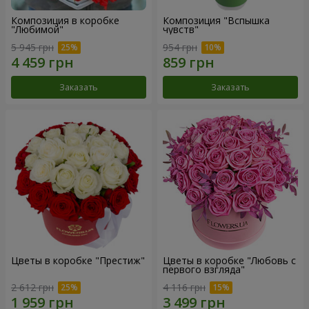
Композиция в коробке
Композиция "Вспышка
"Любимой"
чувств"
5 945 грн
954 грн
Заказать
Заказать
Цветы в коробке "Престиж"
Цветы в коробке "Любовь с
первого взгляда"
2 612 грн
4 116 грн