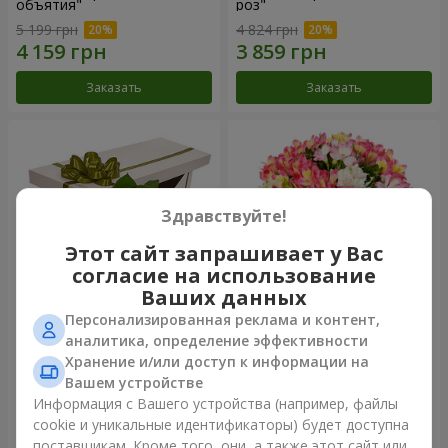
объятия"
роз"
5 199 грн
4 824 грн
Заказать
Заказать
Здравствуйте!
Этот сайт запрашивает у Вас
согласие на использование
Ваших данных
Персонализированная реклама и контент,
Цветы в коробке "15
Букет "Сказка для двоих!"
аналитика, определение эффективности
розовых роз"
Хранение и/или доступ к информации на
3 834 грн
2 888 грн
Вашем устройстве
Информация с Вашего устройства (например, файлы
cookie и уникальные идентификаторы) будет доступна
Заказать
Заказать
поставщикам. Кроме того, они, а также этот сайт или