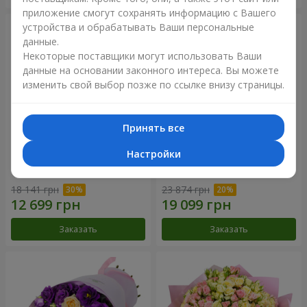
приложение смогут сохранять информацию с Вашего
устройства и обрабатывать Ваши персональные
данные.
Некоторые поставщики могут использовать Ваши
данные на основании законного интереса. Вы можете
изменить свой выбор позже по ссылке внизу страницы.
Принять все
Настройки
Букет "Сила Любви!"
Романтический букет
"Между небом и землей!"
18 141 грн
23 874 грн
Заказать
Заказать