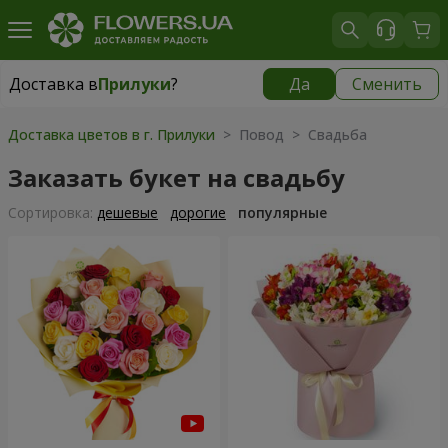
Доставка в
Прилуки
?
Да
Сменить
Доставка в
Прилуки
|
бесплатно
Доставка цветов в г. Прилуки
> Повод > Свадьба
Заказать букет на свадьбу
Cортировка:
дешевые
дорогие
популярные