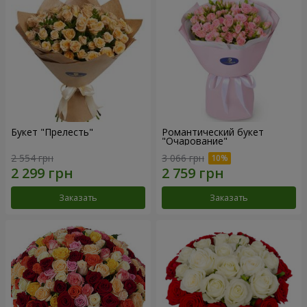
Букет "Прелесть"
Романтический букет
"Очарование"
2 554 грн
3 066 грн
Заказать
Заказать