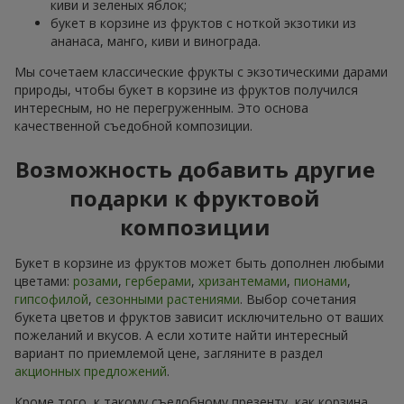
киви и зеленых яблок;
букет в корзине из фруктов с ноткой экзотики из
ананаса, манго, киви и винограда.
Мы сочетаем классические фрукты с экзотическими дарами
природы, чтобы букет в корзине из фруктов получился
интересным, но не перегруженным. Это основа
качественной съедобной композиции.
Возможность добавить другие
подарки к фруктовой
композиции
Букет в корзине из фруктов может быть дополнен любыми
цветами:
розами
,
герберами
,
хризантемами
,
пионами
,
гипсофилой
,
сезонными растениями
. Выбор сочетания
букета цветов и фруктов зависит исключительно от ваших
пожеланий и вкусов. А если хотите найти интересный
вариант по приемлемой цене, загляните в раздел
акционных предложений
.
Кроме того, к такому съедобному презенту, как корзина