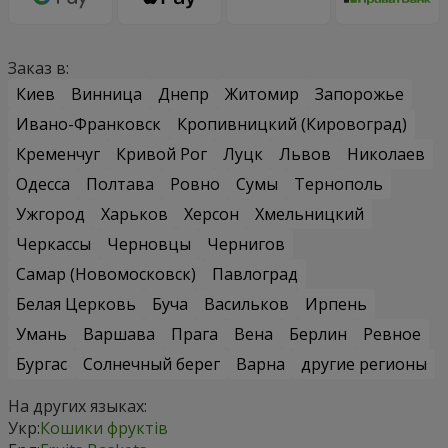
Заказ в:
Киев
Винница
Днепр
Житомир
Запорожье
Ивано-Франковск
Кропивницкий (Кировоград)
Кременчуг
Кривой Рог
Луцк
Львов
Николаев
Одесса
Полтава
Ровно
Сумы
Тернополь
Ужгород
Харьков
Херсон
Хмельницкий
Черкассы
Черновцы
Чернигов
Самар (Новомосковск)
Павлоград
Белая Церковь
Буча
Васильков
Ирпень
Умань
Варшава
Прага
Вена
Берлин
Ревное
Бургас
Солнечный берег
Варна
другие регионы
На других языках:
Укр:
Кошики фруктів