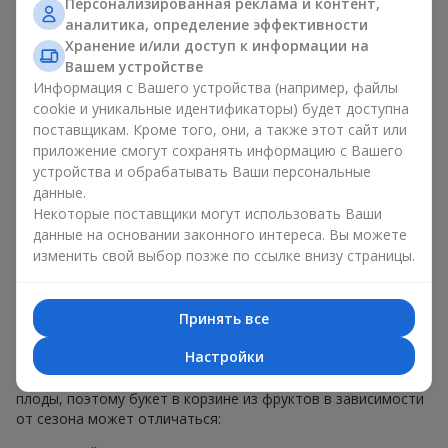
Персонализированная реклама и контент,
меньше, чем наполнение. Именно праздничное оформление
аналитика, определение эффективности
превращает обычный букет в корзине из фруктов в
Хранение и/или доступ к информации на
гастрономический подарок. В компании
Flowers.ua
мы
Вашем устройстве
всегда учитываем пожелания клиента при создании декора.
Информация с Вашего устройства (например, файлы
При формировании композиции используются натуральные
cookie и уникальные идентификаторы) будет доступна
материалы, продуманная упаковка вкуса и, конечно,
поставщикам. Кроме того, они, а также этот сайт или
декоративные элементы, соответствующие событию.
приложение смогут сохранять информацию с Вашего
По желанию клиента корзина с фруктами может быть
устройства и обрабатывать Ваши персональные
оформлена в прозрачной пленке или стильной коробке —
данные.
всегда с праздничной подачей, которая выглядит аккуратно
Некоторые поставщики могут использовать Ваши
и презентабельно.
данные на основании законного интереса. Вы можете
изменить свой выбор позже по ссылке внизу страницы.
Тематические фруктовые
композиции для праздников
Принять все
и сезонов
Настройки
Каждое время года имеет свой характер и свои сезонные
плоды, поэтому букет в корзине из фруктов в зависимости
от сезона может отличаться: