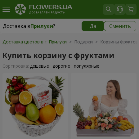
Доставка в
Прилуки
?
Да
Сменить
Доставка в
Прилуки
|
бесплатно
Доставка цветов в г. Прилуки
> Подарки > Корзины фруктов
Купить корзину с фруктами
Cортировка:
дешевые
дорогие
популярные