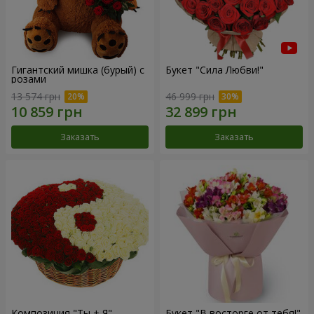
Гигантский мишка (бурый) с
Букет "Сила Любви!"
розами
13 574 грн
46 999 грн
Заказать
Заказать
Композиция "Ты + Я"
Букет "В восторге от тебя!"