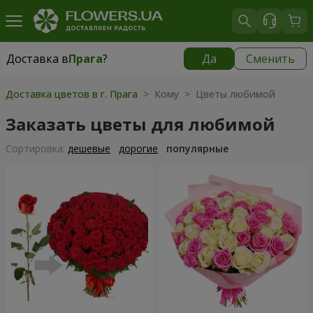
Доставка в
Прага
?
Да
Сменить
Доставка в
Прага
|
350 грн
Доставка цветов в г. Прага
> Кому > Цветы любимой
Заказать цветы для любимой
Cортировка:
дешевые
дорогие
популярные