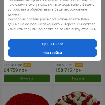
приложение смогут сохранять информацию с Вашего
устройства и обрабатывать Ваши персональные
данные.
Некоторые поставщики могут использовать Ваши
данные на основании законного интереса. Вы можете
изменить свой выбор позже по ссылке внизу страницы.
Принять все
Настройки
301 красная роза
501 красная роза
145 783 грн
288 573 грн
Заказать
Заказать