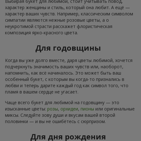
Выбирая букет для любимой, стоит учитывать повод,
характер женщины и стиль, который она любит. А ещё —
характер ваших чувств. Например, классическим символом
симпатии являются нежные розовые цветы, а о
неукротимой страсти расскажет флористическая
композиция ярко-красного цвета.
Для годовщины
Когда вы уже долго вместе, даря цветы любимой, хочется
подчеркнуть значимость ваших чувств или, наоборот,
напомнить, как всё начиналось. Это может быть ваш
особенный букет, с которым вы когда-то признались в
любви и теперь дарите каждый год как символ того, что
пламя в вашем сердце не угасает.
Чаще всего букет для любимой на годовщину — это
изысканные цветы:
розы
,
орхидеи
,
пионы
или оригинальные
миксы. Следуйте зову души и вкусам вашей второй
половинки — и вы не ошибётесь с сюрпризом.
Для дня рождения