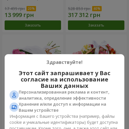
17 499 грн
528 853 грн
Заказать
Заказать
Здравствуйте!
Этот сайт запрашивает у Вас
согласие на использование
Ваших данных
Персонализированная реклама и контент,
Букет из роз "Быть с тобой"
Корзина альстромерий
аналитика, определение эффективности
"Акварель"
Хранение и/или доступ к информации на
9 449 грн
4 705 грн
Вашем устройстве
Информация с Вашего устройства (например, файлы
cookie и уникальные идентификаторы) будет доступна
Заказать
Заказать
поставщикам. Кроме того, они, а также этот сайт или