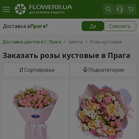
Доставка в
Прага
?
Да
Сменить
Доставка в
Прага
|
350 грн
Доставка цветов в г. Прага
> Цветы > Розы кустовые
Заказать розы кустовые в Прага
Cортировка
Подкатегории