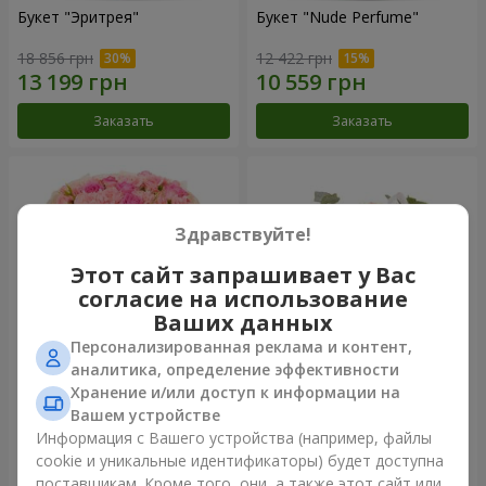
Букет "Эритрея"
Букет "Nude Perfume"
18 856 грн
12 422 грн
Заказать
Заказать
Здравствуйте!
Этот сайт запрашивает у Вас
согласие на использование
Ваших данных
Персонализированная реклама и контент,
аналитика, определение эффективности
Хранение и/или доступ к информации на
Букет "Розовая нежность"
Композиция "Ностальжи"
Вашем устройстве
17 799 грн
31 941 грн
Информация с Вашего устройства (например, файлы
cookie и уникальные идентификаторы) будет доступна
поставщикам. Кроме того, они, а также этот сайт или