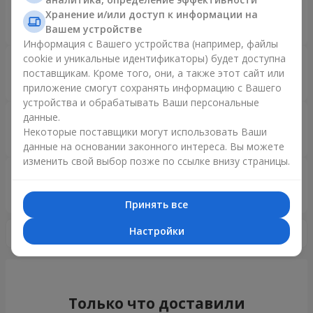
Хранение и/или доступ к информации на
«Выбор страны»
Вашем устройстве
2026 год
Информация с Вашего устройства (например, файлы
Лучший цветочный магазин
cookie и уникальные идентификаторы) будет доступна
«Ukrainian Business Award»
поставщикам. Кроме того, они, а также этот сайт или
приложение смогут сохранять информацию с Вашего
2026 год
устройства и обрабатывать Ваши персональные
Доставка цветов года в Украине
данные.
«Выбор страны»
Некоторые поставщики могут использовать Ваши
2025 год
данные на основании законного интереса. Вы можете
изменить свой выбор позже по ссылке внизу страницы.
Сервис доставки цветов
«Ukrainian Choice»
2025 год
Принять все
Настройки
Только что доставили