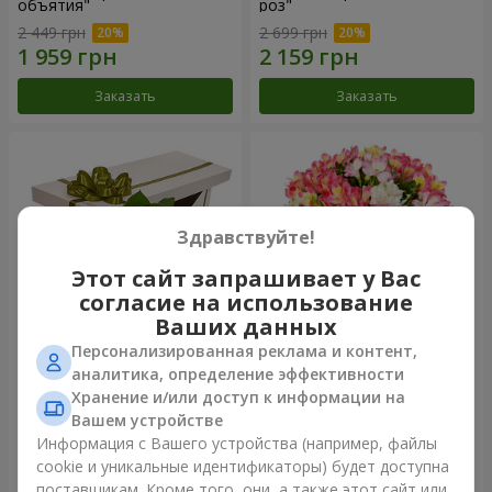
объятия"
роз"
2 449 грн
2 699 грн
Заказать
Заказать
Здравствуйте!
Этот сайт запрашивает у Вас
согласие на использование
Ваших данных
Персонализированная реклама и контент,
Цветы в коробке "15
Букет "Сказка для двоих!"
аналитика, определение эффективности
розовых роз"
Хранение и/или доступ к информации на
2 305 грн
1 443 грн
Вашем устройстве
Информация с Вашего устройства (например, файлы
cookie и уникальные идентификаторы) будет доступна
Заказать
Заказать
поставщикам. Кроме того, они, а также этот сайт или