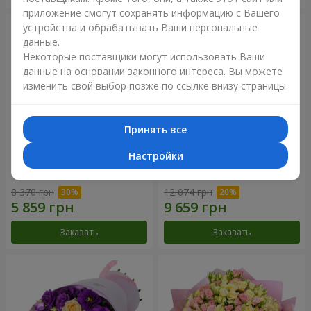
приложение смогут сохранять информацию с Вашего
устройства и обрабатывать Ваши персональные
данные.
Некоторые поставщики могут использовать Ваши
данные на основании законного интереса. Вы можете
изменить свой выбор позже по ссылке внизу страницы.
Принять все
Настройки
Букет "Сила Любви!"
Романтический букет
"Между небом и землей!"
8 370 грн
12 074 грн
Заказать
Заказать