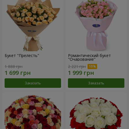
Букет "Прелесть"
Романтический букет
"Очарование"
1 888 грн
2 221 грн
Заказать
Заказать