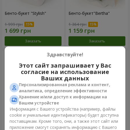
Бенто-букет "Stylish"
Бенто-букет"Bertha"
1 999 грн
1 364 грн
Заказать
Заказать
Здравствуйте!
Этот сайт запрашивает у Вас
согласие на использование
Ваших данных
Персонализированная реклама и контент,
аналитика, определение эффективности
Хранение и/или доступ к информации на
Вашем устройстве
Информация с Вашего устройства (например, файлы
Букет "Kamaliya"
Букет "Moon Dance"
cookie и уникальные идентификаторы) будет доступна
поставщикам. Кроме того, они, а также этот сайт или
3 145 грн
2 570 грн
приложение смогут сохранять информацию с Вашего