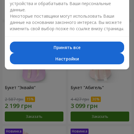
устройства и обрабатывать Ваши персональные
данные.
Заказать
Заказать
Некоторые поставщики могут использовать Ваши
данные на основании законного интереса. Вы можете
изменить свой выбор позже по ссылке внизу страницы.
Принять все
Настройки
Букет "Эквайя"
Букет "Абигель"
2 587 грн
4 427 грн
Заказать
Заказать