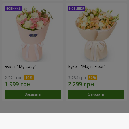
Букет "My Lady"
Букет "Magic Fleur"
2 221 грн
3 284 грн
Заказать
Заказать
Наши достижения