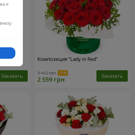
ва и
и
 внизу
Композиция "Lady in Red"
3 412 грн
Заказать
Заказать