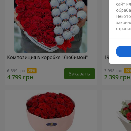
сайт и
обраба
Некото
законн
страни
Композиция в коробке "Любимой"
19 красных
6 399 грн
3 998 грн
Заказать