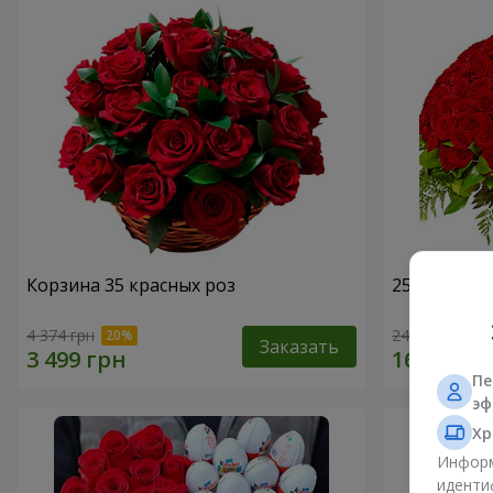
Корзина 35 красных роз
251 красна
4 374 грн
24 284 грн
Заказать
Пе
эф
Хр
Информ
иденти