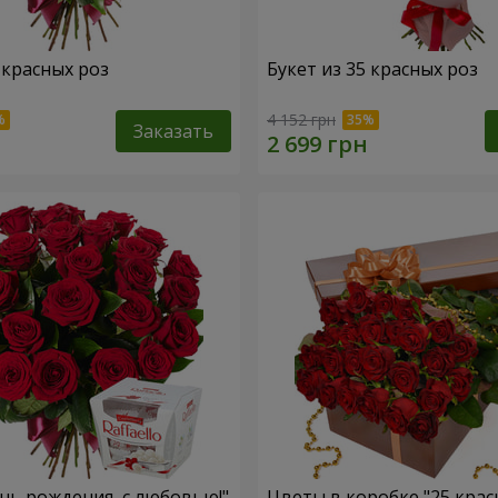
 красных роз
Букет из 35 красных роз
4 152 грн
Заказать
ень рождения, с любовью!"
Цветы в коробке "25 крас