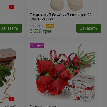
Гигантский бежевый мишка и 25
красных роз
4 574 грн
Заказать
Заказать
ных роз!"
5 красных роз