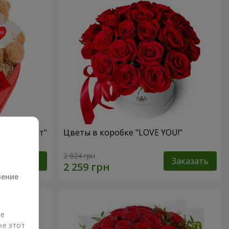
ый презент"
Цветы в коробке "LOVE YOU!"
а
2 824 грн
Заказать
Заказать
ление
ые
же этот