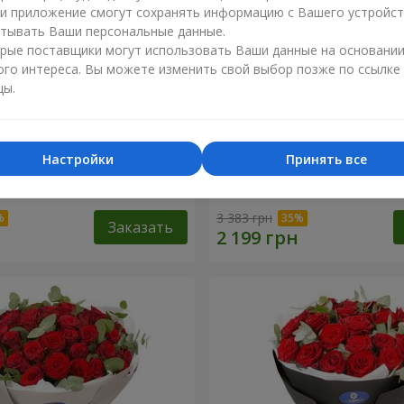
ли приложение смогут сохранять информацию с Вашего устройст
тывать Ваши персональные данные.
рые поставщики могут использовать Ваши данные на основани
ого интереса. Вы можете изменить свой выбор позже по ссылке
цы.
Настройки
Принять все
 роз с Пандой
19 красных роз с Мишкой
3 383 грн
Заказать