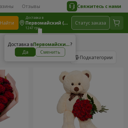
азины
Отзывы
Свяжитесь с нами
Доставка в
Найти
Первомайский (Харьковская Область)
Cтатус заказа
1247 грн
Доставка в
Первомайский (Харьковская область)
?
Да
Сменить
Подкатегории