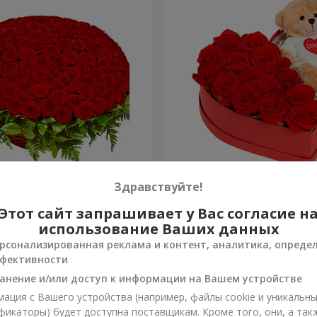
я роза
Композиция "Трогательн
Здравствуйте!
Этот сайт запрашивает у Вас согласие н
2 332 грн
Заказать
использование Ваших данных
рсонализированная реклама и контент, аналитика, опреде
фективности
анение и/или доступ к информации на Вашем устройстве
ация с Вашего устройства (например, файлы cookie и уникальн
фикаторы) будет доступна поставщикам. Кроме того, они, а так