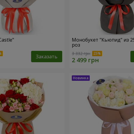
Castle"
Монобукет "Кьюпид" из 2
роз
3 332 грн
Заказать