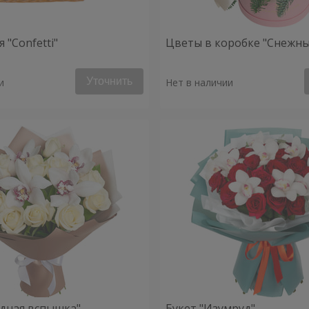
 "Confetti"
Цветы в коробке "Снежны
Уточнить
и
Нет в наличии
здная вспышка"
Букет "Изумруд"