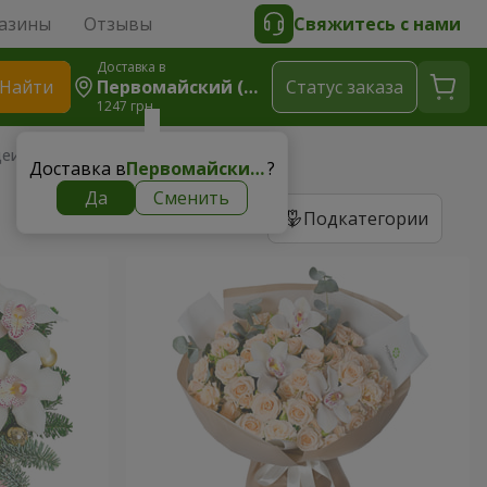
азины
Отзывы
Свяжитесь с нами
Доставка в
Найти
Первомайский (Харьковская Область)
Cтатус заказа
1247 грн
деи
Доставка в
Первомайский (Харьковская область)
?
Да
Сменить
Подкатегории