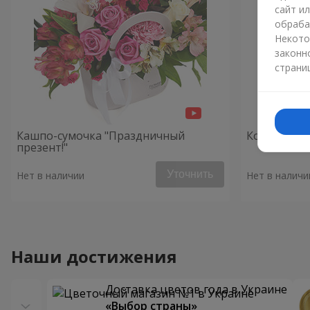
сайт и
обраба
Некото
законн
страни
Кашпо-сумочка "Праздничный
Композици
презент!"
Уточнить
Нет в наличии
Нет в наличи
Наши достижения
Доставка цветов года в Украине
«Выбор страны»