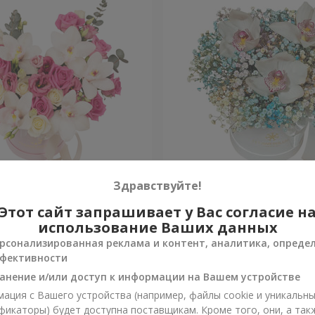
 "Квитка Цисык"
Цветы в коробке "Радужн
Здравствуйте!
настроение"
Этот сайт запрашивает у Вас согласие н
Уточнить
и
Нет в наличии
использование Ваших данных
рсонализированная реклама и контент, аналитика, опреде
фективности
анение и/или доступ к информации на Вашем устройстве
ация с Вашего устройства (например, файлы cookie и уникальн
фикаторы) будет доступна поставщикам. Кроме того, они, а так