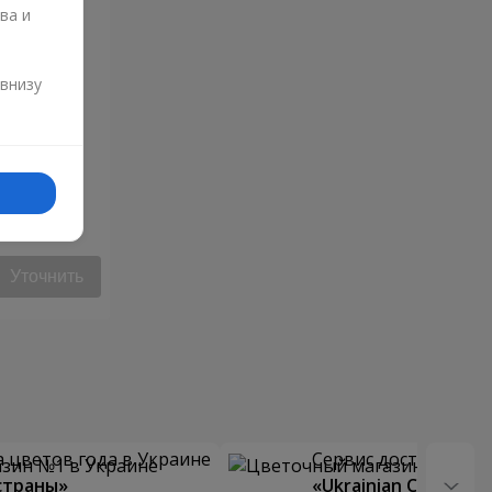
ва и
и
 внизу
ца"
Уточнить
 цветов года в Украине
Сервис доставки цв
страны»
«Ukrainian Choice»