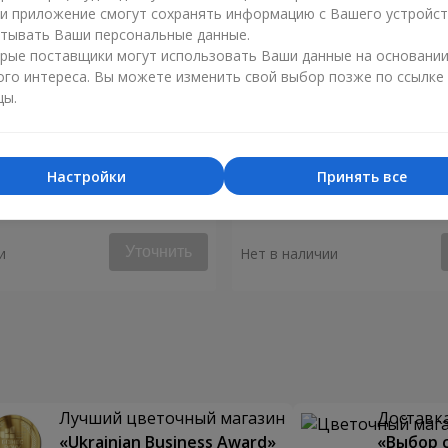
ли приложение смогут сохранять информацию с Вашего устройст
тывать Ваши персональные данные.
рые поставщики могут использовать Ваши данные на основани
ого интереса. Вы можете изменить свой выбор позже по ссылке
цы.
Настройки
Принять все
я "Монако"
Композиция "Биение серд
Уточнить
и
Нет в наличии
Лучший цветочный магазин
Доставка
«Ukrainian Business Award»
«Выбор 