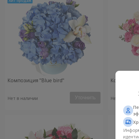
Композиция "Blue bird"
Композиция
Уточнить
Нет в наличии
Нет в наличи
Пе
эф
Хр
Информ
иденти