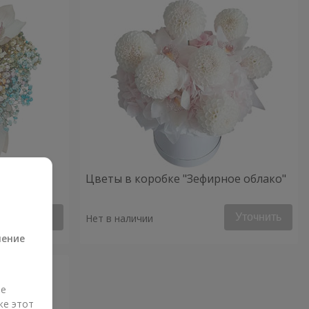
ое
Цветы в коробке "Зефирное облако"
а
Уточнить
Уточнить
Нет в наличии
ление
ые
же этот