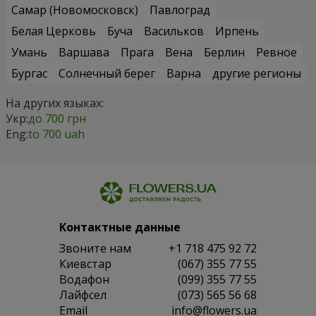
Самар (Новомосковск)
Павлоград
Белая Церковь
Буча
Васильков
Ирпень
Умань
Варшава
Прага
Вена
Берлин
Ревное
Бургас
Солнечный берег
Варна
другие регионы
На других языках:
Укр:
до 700 грн
Eng:
to 700 uah
Контактные данные
Звоните нам
+1 718 475 92 72
Киевстар
(067) 355 77 55
Водафон
(099) 355 77 55
Лайфсел
(073) 565 56 68
Email
info@flowers.ua