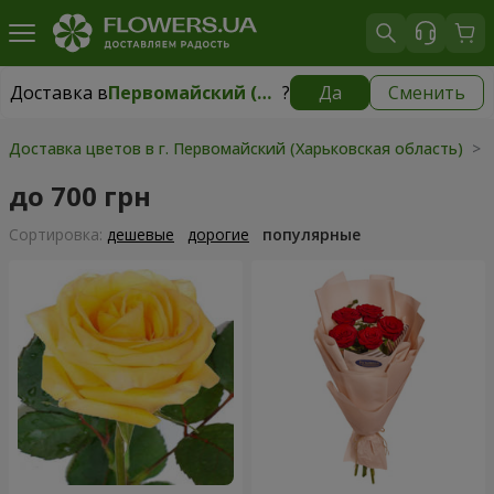
Доставка в
Первомайский (Харьковская область)
?
Да
Сменить
Доставка в
Первомайский (Харьковская область)
|
1247 грн
Доставка цветов в г. Первомайский (Харьковская область)
> П
до 700 грн
Cортировка:
дешевые
дорогие
популярные