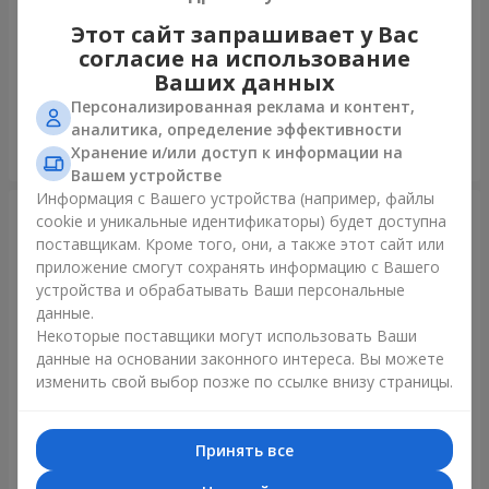
Этот сайт запрашивает у Вас
Шарик "Я тебя люблю"
Фонтан шаров "Полярное
согласие на использование
сияние"
Ваших данных
Персонализированная реклама и контент,
аналитика, определение эффективности
Хранение и/или доступ к информации на
Заказать
Заказать
Вашем устройстве
Информация с Вашего устройства (например, файлы
cookie и уникальные идентификаторы) будет доступна
поставщикам. Кроме того, они, а также этот сайт или
приложение смогут сохранять информацию с Вашего
устройства и обрабатывать Ваши персональные
данные.
Некоторые поставщики могут использовать Ваши
данные на основании законного интереса. Вы можете
изменить свой выбор позже по ссылке внизу страницы.
Коллекция шаров "Украина"
Коллекция шариков
"Веселый День Рождения" -
Принять все
7 шариков