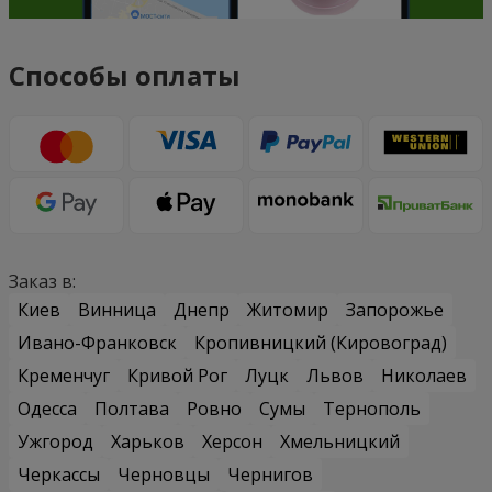
Способы оплаты
Заказ в:
Киев
Винница
Днепр
Житомир
Запорожье
Ивано-Франковск
Кропивницкий (Кировоград)
Кременчуг
Кривой Рог
Луцк
Львов
Николаев
Одесса
Полтава
Ровно
Сумы
Тернополь
Ужгород
Харьков
Херсон
Хмельницкий
Черкассы
Черновцы
Чернигов