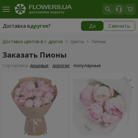
Доставка в
другое
?
Да
Сменить
Доставка в
другое
|
149 грн
Доставка цветов в г. другое
> Цветы > Пионы
Заказать Пионы
Cортировка:
дешевые
дорогие
популярные