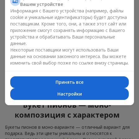
букет из пионов, то разные оттенки подходят для разных
Вашем устройстве
событий:
Информация с Вашего устройства (например, файлы
cookie и уникальные идентификаторы) будет доступна
мягкие розовые оттенки — идеально подойдут, как
цветы на день рождения;
поставщикам. Кроме того, они, а также этот сайт или
коралловые — романтический презент и цветы для
приложение смогут сохранять информацию с Вашего
вдохновения любимой женщине;
устройства и обрабатывать Ваши персональные
белые пионы — универсальное решение как для
данные.
личного выразительного подарка, так и для изящного
Некоторые поставщики могут использовать Ваши
варианта для корпоративных событий.
данные на основании законного интереса. Вы можете
изменить свой выбор позже по ссылке внизу страницы.
Выбирайте оригинальные дизайнерские букеты пионов или
классический элегантный букет из пионов. В нашем
цветочном салоне вы можете найти разнообразие живых
Принять все
цветов с доставкой, чтобы ваш подарок с изысканным
ароматом оказался незабываемым.
Настройки
Букет пионов — моно-
композиция с характером
Букеты пионов в моно-варианте — отличный вариант для
подарка. Ведь эти цветы уникальны и относятся к