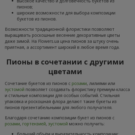
высокое качество и долговечность букетов из
пионов;
широкие возможности для выбора композиции
букетов из пионов.
Возможности традиционной флористики позволяют
выращивать роскошные весенние декоративные цветы
даже зимой. На Flowers.ua цена пионов за штуку очень
приятная, а ассортимент широкий в любое время года.
Пионы в сочетании с другими
цветами
Сочетание букетов из пионов с
розами
, лилиями или
эустомой
позволяет создавать флористику премиум-класса
и стильные композиции для особых событий. Стильная
упаковка и роскошная флора делают такие букеты из
пионов презентабельными для любого получателя.
Благодаря сочетанию композиции букет из пионов с
розами
,
гортензией
,
эустомой
можно получить:
больший объём и выразительность композиции;