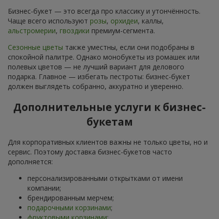
Бизнес-букет — это всегда про классику и утончённость.
Чаще всего используют
розы
,
орхидеи
, каллы,
альстромерии
,
гвоздики
премиум-сегмента.
Сезонные цветы
также уместны, если они подобраны в
спокойной палитре. Однако монобукеты из ромашек или
полевых цветов — не лучший вариант для делового
подарка. Главное — избегать пестроты: бизнес-букет
должен выглядеть собранно, аккуратно и уверенно.
Дополнительные услуги к бизнес-
букетам
Для корпоративных клиентов важны не только цветы, но и
сервис. Поэтому доставка бизнес-букетов часто
дополняется:
персонализированными открытками от имени
компании;
брендированным мерчем;
подарочными корзинами
;
фруктовыми корзинами
;