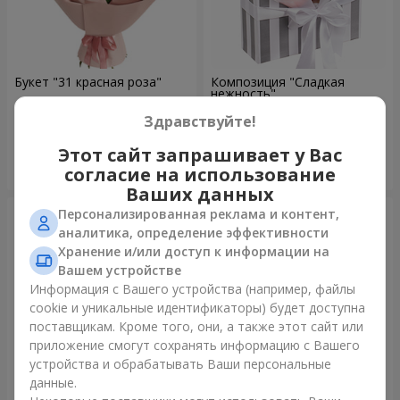
Букет "31 красная роза"
Композиция "Сладкая
нежность"
3 629 грн
1 666 грн
Здравствуйте!
Этот сайт запрашивает у Вас
Заказать
Заказать
согласие на использование
Ваших данных
Персонализированная реклама и контент,
аналитика, определение эффективности
Хранение и/или доступ к информации на
Вашем устройстве
Информация с Вашего устройства (например, файлы
cookie и уникальные идентификаторы) будет доступна
поставщикам. Кроме того, они, а также этот сайт или
приложение смогут сохранять информацию с Вашего
устройства и обрабатывать Ваши персональные
данные.
15 красных роз
Букет "25 красных и белых