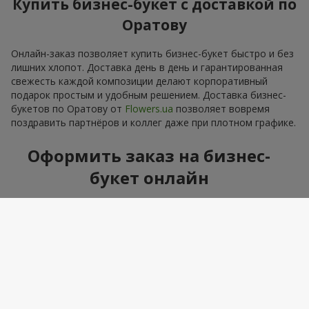
Купить бизнес-букет с доставкой по
Оратову
Онлайн-заказ позволяет купить бизнес-букет быстро и без
лишних хлопот. Доставка день в день и гарантированная
свежесть каждой композиции делают корпоративный
подарок простым и удобным решением. Доставка бизнес-
букетов по Оратову от
Flowers.ua
позволяет вовремя
поздравить партнёров и коллег даже при плотном графике.
Оформить заказ на бизнес-
букет онлайн
Сервис
Flowers.ua
позволяет оформить заказ всего за
несколько минут. Удобные фильтры помогут подобрать
оптимальный вариант, а консультанты всегда готовы
помочь с выбором.
Сроки доставки бизнес-
композиций