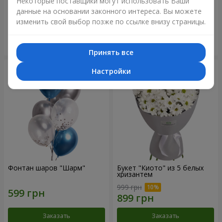
Некоторые поставщики могут использовать Ваши
роз"
данные на основании законного интереса. Вы можете
1 799 грн
2 713 грн
изменить свой выбор позже по ссылке внизу страницы.
Заказать
Заказать
Принять все
Настройки
Фонтан шаров "Шарм"
Букет "Киото" из 5 белых
хризантем
999 грн
Заказать
Заказать