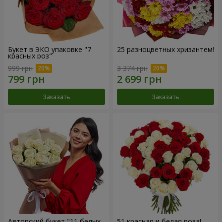
Букет в ЭКО упаковке "7
25 разноцветных хризантем!
красных роз"
999 грн
3 374 грн
Заказать
Заказать
Авторский букет "11 белых
51 красная и белая роза!