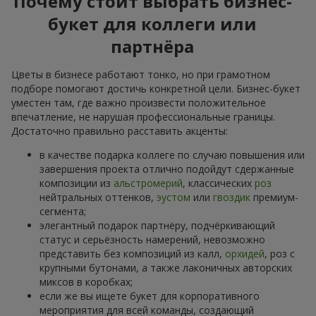
Почему стоит выбрать бизнес-
букет для коллеги или
партнёра
Цветы в бизнесе работают тонко, но при грамотном
подборе помогают достичь конкретной цели. Бизнес-букет
уместен там, где важно произвести положительное
впечатление, не нарушая профессиональные границы.
Достаточно правильно расставить акценты:
в качестве подарка коллеге по случаю повышения или
завершения проекта отлично подойдут сдержанные
композиции из
альстромерий
, классических
роз
нейтральных оттенков,
эустом
или
гвоздик
премиум-
сегмента;
элегантный подарок партнёру, подчёркивающий
статус и серьёзность намерений, невозможно
представить без композиций из калл,
орхидей
, роз с
крупными бутонами, а также лаконичных авторских
миксов в коробках;
если же вы ищете букет для корпоративного
мероприятия для всей команды, создающий