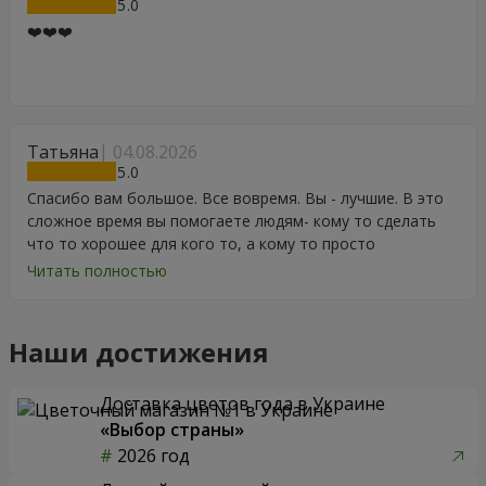
5
❤️❤️❤️
Татьяна
04.08.2026
5
Спасибо вам большое. Все вовремя. Вы - лучшие. В это
сложное время вы помогаете людям- кому то сделать
что то хорошее для кого то, а кому то просто
порадоваться цветам, подарку, тортику, поздравлению.
Читать полностью
Особенно, если человек сам себе не может купить даже
в свой День Рождения. Спасибо
Наши достижения
Доставка цветов года в Украине
«Выбор страны»
2026 год