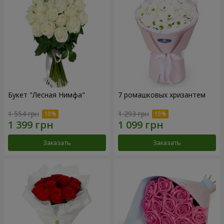
Букет "Лесная Нимфа"
7 ромашковых хризантем
1 554 грн
1 293 грн
Заказать
Заказать