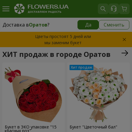
Доставка в
Оратов
?
Да
Сменить
Доставка в
Оратов
|
1291 грн
Цветы простоят 5 дней или
мы заменим букет
ХИТ продаж в городе Оратов
Букет в ЭКО упаковке "15
Букет "Цветочный бал"
красных роз"