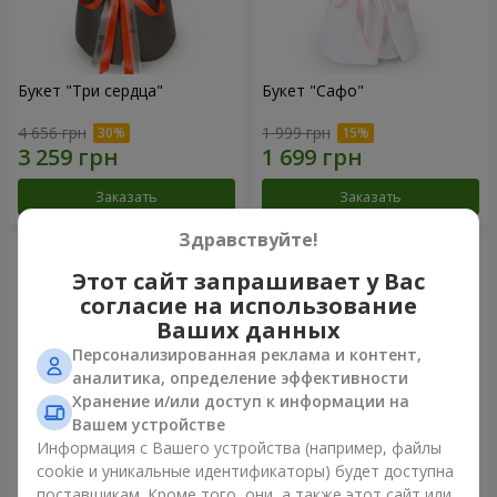
Букет "Три сердца"
Букет "Сафо"
4 656 грн
1 999 грн
Заказать
Заказать
Здравствуйте!
Этот сайт запрашивает у Вас
согласие на использование
Ваших данных
Персонализированная реклама и контент,
аналитика, определение эффективности
Хранение и/или доступ к информации на
Вашем устройстве
Информация с Вашего устройства (например, файлы
cookie и уникальные идентификаторы) будет доступна
Букет "Tarnis"
Монобукет из 9 белых роз
поставщикам. Кроме того, они, а также этот сайт или