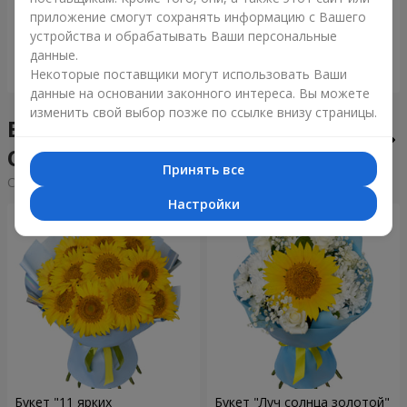
приложение смогут сохранять информацию с Вашего
6 091 грн
1 288 грн
устройства и обрабатывать Ваши персональные
данные.
Заказать
Заказать
Некоторые поставщики могут использовать Ваши
данные на основании законного интереса. Вы можете
изменить свой выбор позже по ссылке внизу страницы.
Букеты недели в городе
Оратов
Принять все
Cортировка:
дешевые
дорогие
Настройки
Букет "11 ярких
Букет "Луч солнца золотой"