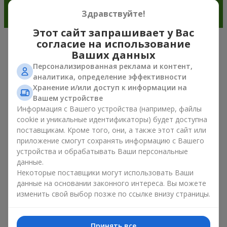
Здравствуйте!
Этот сайт запрашивает у Вас
согласие на использование
Очарование ирисов в современной
Ваших данных
флористике г. Одесса
Персонализированная реклама и контент,
аналитика, определение эффективности
Хранение и/или доступ к информации на
Букет из ирисов — это универсальный выбор подарка к
Вашем устройстве
любому поводу. Ведь он сочетает природную симметрию
Информация с Вашего устройства (например, файлы
лепестков, изысканную красоту и тренды весенней
флористики. Сегодня букет из ирисов выбирают те, кто
cookie и уникальные идентификаторы) будет доступна
хочет подарить что-то элегантное, но в то же время
поставщикам. Кроме того, они, а также этот сайт или
сдержанное. Такая композиция для настроения выглядит
приложение смогут сохранять информацию с Вашего
свежо и необычно. А ещё букет из ирисов создаёт
устройства и обрабатывать Ваши персональные
романтическое настроение и позволяет передать самые
данные.
искренние эмоции близкому человеку без лишних слов и
Некоторые поставщики могут использовать Ваши
объяснений.
данные на основании законного интереса. Вы можете
изменить свой выбор позже по ссылке внизу страницы.
Внимание ценителей цветов букет из ирисов привлекает
своей деликатной формой и ощущением природной
гармонии. Он эффектно выделяется среди других растений
Принять все