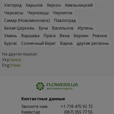
Ужгород
Харьков
Херсон
Хмельницкий
Черкассы
Черновцы
Чернигов
Самар (Новомосковск)
Павлоград
Белая Церковь
Буча
Васильков
Ирпень
Умань
Варшава
Прага
Вена
Берлин
Ревное
Бургас
Солнечный берег
Варна
другие регионы
На других языках:
Укр:
Іриси
Eng:
Irises
Контактные данные
Звоните нам
+1 718 475 92 72
Киевстар
(067) 355 77 55