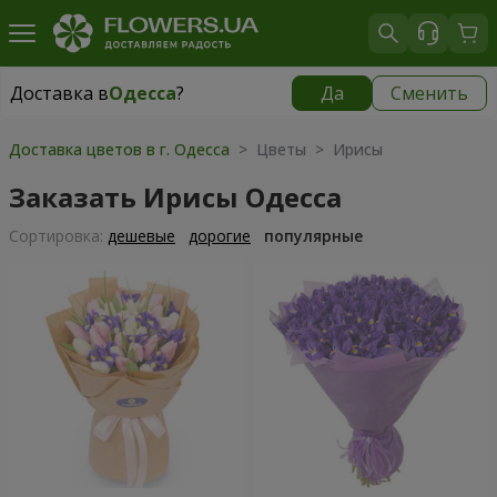
Доставка в
Одесса
?
Да
Сменить
Доставка в
Одесса
|
бесплатно
Доставка цветов в г. Одесса
> Цветы > Ирисы
Заказать Ирисы Одесса
Cортировка:
дешевые
дорогие
популярные