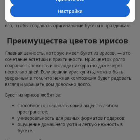
и прекрасно вписывается в подарочный комплект как сам
по себе, так и в комбинации с другими цветами. Именно
Настройки
поэтому ирис давно стал любимым растением флористов.
И мы, в цветочном сервисе
Flowers.ua
, активно используем
его, чтобы создавать оригинальные букеты к праздникам.
Преимущества цветов ирисов
Главная ценность, которую имеет букет из ирисов, — это
сочетание эстетики и практичности. Ирис цветок долго
сохраняет свежесть и выглядит аккуратно даже через
несколько дней. Если решили ирис купить, можно быть
уверенным в том, что нежная композиция будет радовать
взгляд и украшать дом довольно долго.
Букет из ирисов любят за:
способность создавать яркий акцент в любом
пространстве;
универсальность для разных форматов подарков;
ощущение домашнего уюта и лёгкую нежность в
букете.