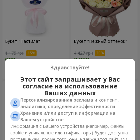
Букет "Пастила"
Букет "Нежный оттенок"
1 175 грн
4 427 грн
Здравствуйте!
Заказать
Заказать
Этот сайт запрашивает у Вас
согласие на использование
Ваших данных
Персонализированная реклама и контент,
аналитика, определение эффективности
Хранение и/или доступ к информации на
Вашем устройстве
Информация с Вашего устройства (например, файлы
cookie и уникальные идентификаторы) будет доступна
поставщикам. Кроме того, они, а также этот сайт или