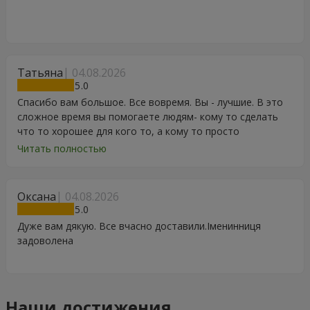
Татьяна
04.08.2026
5
Спасибо вам большое. Все вовремя. Вы - лучшие. В это
сложное время вы помогаете людям- кому то сделать
что то хорошее для кого то, а кому то просто
порадоваться цветам, подарку, тортику, поздравлению.
Читать полностью
Особенно, если человек сам себе не может купить даже
в свой День Рождения. Спасибо
Оксана
04.08.2026
5
Дуже вам дякую. Все вчасно доставили.Іменинниця
задоволена
Наши достижения