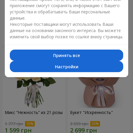
приложение смогут сохранять информацию с Вашего
Букет "Blue ball"
Букет "Бенефис"
устройства и обрабатывать Ваши персональные
данные.
3 656 грн
5 998 грн
Некоторые поставщики могут использовать Ваши
данные на основании законного интереса. Вы можете
изменить свой выбор позже по ссылке внизу страницы.
Заказать
Заказать
Принять все
Настройки
Микс “Нежность” из 21 розы
Букет "Искренность"
1 777 грн
3 599 грн