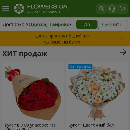
Доставка в
Одесса, Таирово
?
Да
Сменить
Доставка в
Одесса, Таирово
|
бесплатно
Цветы простоят 5 дней или
мы заменим букет
ХИТ продаж
Букет в ЭКО упаковке "15
Букет "Цветочный бал"
красных роз"