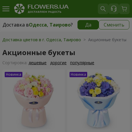
Доставка в
Одесса, Таирово
?
Да
Сменить
Доставка в
Одесса, Таирово
|
бесплатно
Доставка цветов в г. Одесса, Таирово
> Акционные букеты
Акционные букеты
Cортировка:
дешевые
дорогие
популярные