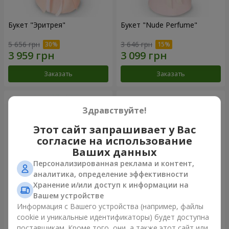
Букет "Эритрея"
Букет "Nude Perfume"
5 656 грн
3 646 грн
Заказать
Заказать
Здравствуйте!
Этот сайт запрашивает у Вас
согласие на использование
Ваших данных
Персонализированная реклама и контент,
аналитика, определение эффективности
Хранение и/или доступ к информации на
Вашем устройстве
Букет "Розовая нежность"
Композиция "Ностальжи"
Информация с Вашего устройства (например, файлы
cookie и уникальные идентификаторы) будет доступна
4 999 грн
7 856 грн
поставщикам. Кроме того, они, а также этот сайт или