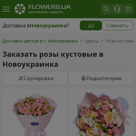
Доставка в
Новоукраинка
?
Да
Сменить
Доставка в
Новоукраинка
|
943 грн
Доставка цветов в г. Новоукраинка
> Цветы > Розы кустовы
Заказать розы кустовые в
Новоукраинка
Cортировка
Подкатегории