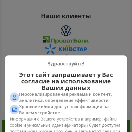
Наши клиенты
Здравствуйте!
Этот сайт запрашивает у Вас
согласие на использование
Ваших данных
Персонализированная реклама и контент,
аналитика, определение эффективности
Посмотреть все
Хранение и/или доступ к информации на
Вашем устройстве
Информация с Вашего устройства (например, файлы
cookie и уникальные идентификаторы) будет доступна
Заказывайте в приложении
поставщикам. Кроме того, они, а также этот сайт или