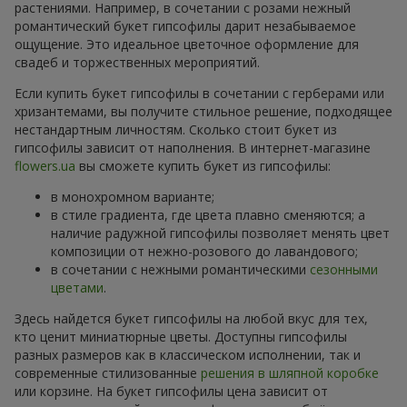
растениями. Например, в сочетании с розами нежный
романтический букет гипсофилы дарит незабываемое
ощущение. Это идеальное цветочное оформление для
свадеб и торжественных мероприятий.
Если купить букет гипсофилы в сочетании с герберами или
хризантемами, вы получите стильное решение, подходящее
нестандартным личностям. Сколько стоит букет из
гипсофилы зависит от наполнения. В интернет-магазине
flowers.ua
вы сможете купить букет из гипсофилы:
в монохромном варианте;
в стиле градиента, где цвета плавно сменяются; а
наличие радужной гипсофилы позволяет менять цвет
композиции от нежно-розового до лавандового;
в сочетании с нежными романтическими
сезонными
цветами
.
Здесь найдется букет гипсофилы на любой вкус для тех,
кто ценит миниатюрные цветы. Доступны гипсофилы
разных размеров как в классическом исполнении, так и
современные стилизованные
решения в шляпной коробке
или корзине. На букет гипсофилы цена зависит от