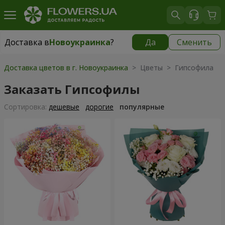
Доставка в
Новоукраинка
?
Да
Сменить
Доставка в
Новоукраинка
|
943 грн
Доставка цветов в г. Новоукраинка
> Цветы > Гипсофила
Заказать Гипсофилы
Cортировка:
дешевые
дорогие
популярные